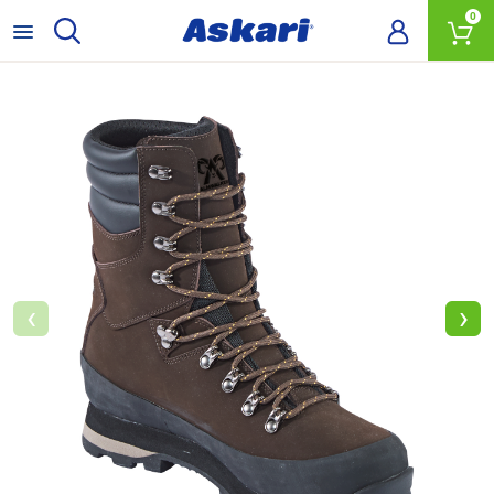
0
‹
›