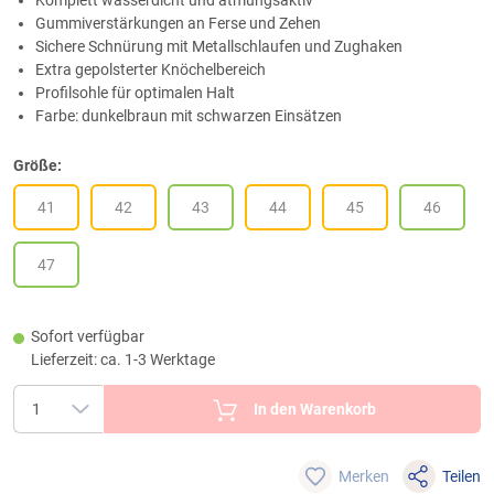
Komplett wasserdicht und atmungsaktiv
Gummiverstärkungen an Ferse und Zehen
Sichere Schnürung mit Metallschlaufen und Zughaken
Extra gepolsterter Knöchelbereich
Profilsohle für optimalen Halt
Farbe: dunkelbraun mit schwarzen Einsätzen
Größe:
41
42
43
44
45
46
47
Sofort verfügbar
Lieferzeit: ca. 1-3 Werktage
In den Warenkorb
Merken
Teilen