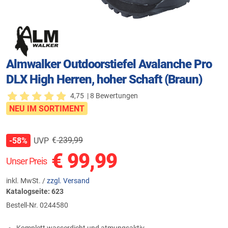
Almwalker Outdoorstiefel Avalanche Pro
DLX High Herren, hoher Schaft (Braun)
4,75
| 8 Bewertungen
NEU IM SORTIMENT
€
239,99
UVP
-58%
€
99,99
Unser Preis
inkl. MwSt. /
zzgl. Versand
Katalogseite: 623
Bestell-Nr.
0244580