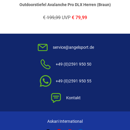
haben. Sie erhalten dazu eine Aufforderung per Mail. Wir
Outdoorstiefel Avalanche Pro DLX Herren (Braun)
nutzen Trusted Shops als unabhängigen Dienstleister für die
Einholung von Bewertungen. Trusted Shops hat Maßnahmen
€
199,99
UVP
€
79,99
getroffen, um sicherzustellen, dass es es sich um echte
Bewertungen handelt.
Mehr Informationen
.
service@angelsport.de
+49 (0)2591 950 50
+49 (0)2591 950 55
Kontakt
Askari International