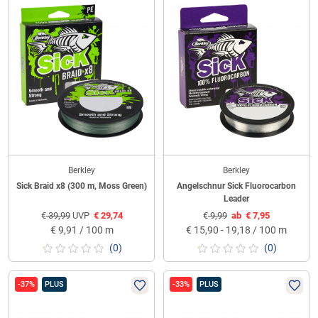
Berkley
Berkley
Sick Braid x8 (300 m, Moss Green)
Angelschnur Sick Fluorocarbon
Leader
€
39,99
UVP
€
29,74
€
9,99
ab
€
7,95
€
9,91 / 100 m
€
15,90 - 19,18 / 100 m
(0)
(0)
-37%
PLUS
-33%
PLUS