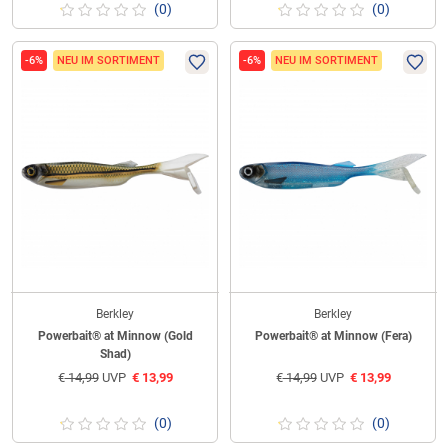
(0)
(0)
-6%
NEU IM SORTIMENT
-6%
NEU IM SORTIMENT
Berkley
Berkley
Powerbait® at Minnow (Gold
Powerbait® at Minnow (Fera)
Shad)
€
14,99
UVP
€
13,99
€
14,99
UVP
€
13,99
(0)
(0)