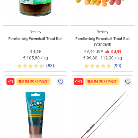
Berkley
Berkley
Forellenteig Powerbait Trout Bait
Forellenteig Powerbait Trout Bait
(Standard)
€
5,29
€
6,99
UVP
ab
€
4,99
€
105,80 / kg
€
99,80 - 112,00 / kg
(83)
(90)
-7%
NEU IM SORTIMENT
-14%
NEU IM SORTIMENT