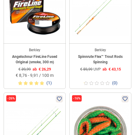
Berkley
Berkley
Angelschnur FireLine Fused
Spinnrute Flex™ Trout Rods
Original (smoke, 300 m)
Spinning
€
39,99
ab
€
26,29
€
59,99
UVP
ab
€
43,15
€
8,76 - 9,91 / 100 m
(1)
(0)
-26%
-16%