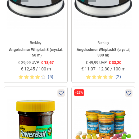
Berkley
Berkley
Angelschnur Whiplash8 (crystal,
Angelschnur Whiplash8 (crystal,
150 m)
300 m)
€
29,99
UVP
€
18,67
€
49,99
UVP
€
33,20
€
12,45 / 100 m
€
11,07 - 12,30 / 100 m
(5)
(2)
-28%