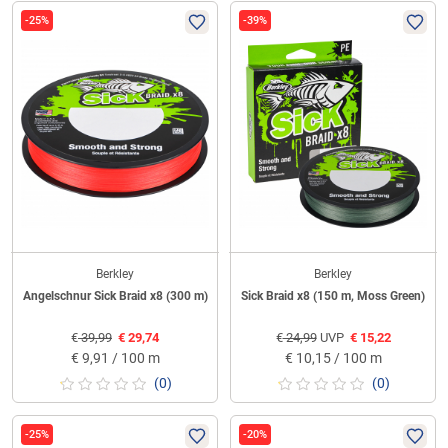
-25%
-39%
Berkley
Berkley
Angelschnur Sick Braid x8 (300 m)
Sick Braid x8 (150 m, Moss Green)
€
39,99
€
29,74
€
24,99
UVP
€
15,22
€
9,91 / 100 m
€
10,15 / 100 m
(0)
(0)
-25%
-20%