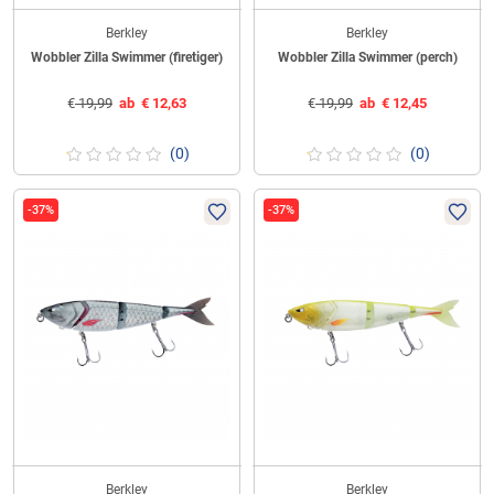
Berkley
Berkley
Wobbler Zilla Swimmer (firetiger)
Wobbler Zilla Swimmer (perch)
€
19,99
ab
€
12,63
€
19,99
ab
€
12,45
(0)
(0)
-37%
-37%
Berkley
Berkley