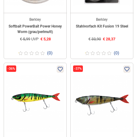
Berkley
Berkley
Softbait PowerBait Power Honey
Stahlvorfach Kit Fusion 19 Steel
Worm (grau/perlmutt)
€
5,99
UVP
€
5,28
€
33,90
€
28,37
(0)
(0)
-36%
-37%