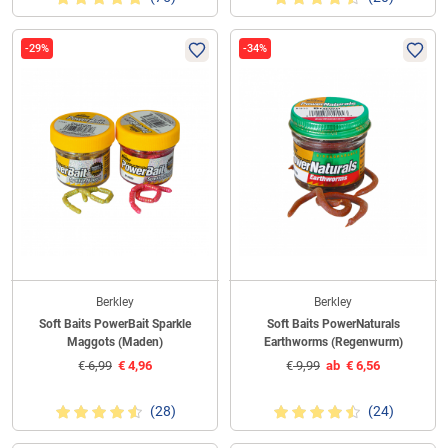
-29%
-34%
Berkley
Berkley
Soft Baits PowerBait Sparkle
Soft Baits PowerNaturals
Maggots (Maden)
Earthworms (Regenwurm)
€
6,99
€
4,96
€
9,99
ab
€
6,56
(28)
(24)