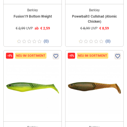
Berkley
Berkley
Fusion19 Bottom Weight
Powerbait© Cullshad (Atomic
Chicken)
€
2,99
UVP
ab
€
2,59
€
8,99
UVP
€
8,59
(0)
(0)
-4%
NEU IM SORTIMENT
-4%
NEU IM SORTIMENT