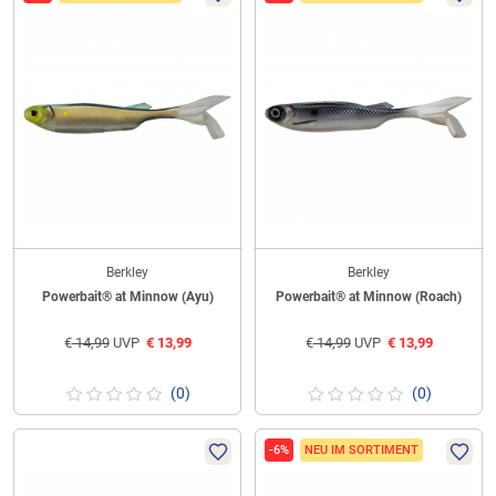
Berkley
Berkley
Powerbait® at Minnow (Ayu)
Powerbait® at Minnow (Roach)
€
14,99
UVP
€
13,99
€
14,99
UVP
€
13,99
(0)
(0)
-6%
NEU IM SORTIMENT