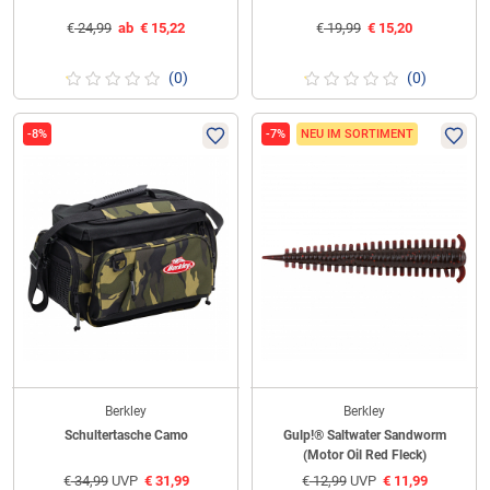
€
24,99
ab
€
15,22
€
19,99
€
15,20
(0)
(0)
-8%
-7%
NEU IM SORTIMENT
Berkley
Berkley
Schultertasche Camo
Gulp!® Saltwater Sandworm
(Motor Oil Red Fleck)
€
34,99
UVP
€
31,99
€
12,99
UVP
€
11,99