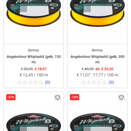
Berkley
Berkley
Angelschnur Whiplash8 (gelb, 150
Angelschnur Whiplash8 (gelb, 300
m)
m)
€
29,99
€
18,67
€
49,99
ab
€
33,20
€
12,45 / 100 m
€
11,07 - 17,77 / 100 m
(0)
(0)
-37%
-33%