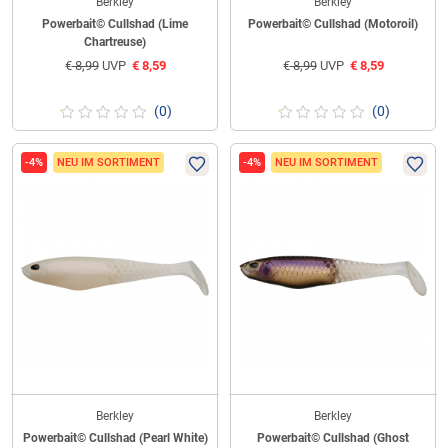
Berkley
Berkley
Powerbait© Cullshad (Lime
Powerbait© Cullshad (Motoroil)
Chartreuse)
€
8,99
UVP
€
8,59
€
8,99
UVP
€
8,59
(0)
(0)
-4%
NEU IM SORTIMENT
-4%
NEU IM SORTIMENT
Berkley
Berkley
Powerbait© Cullshad (Pearl White)
Powerbait© Cullshad (Ghost