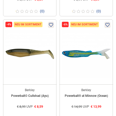
(0)
(0)
-4%
NEU IM SORTIMENT
-6%
NEU IM SORTIMENT
Berkley
Berkley
Powerbait© Cullshad (Ayu)
Powerbait® at Minnow (Ocean)
€
8,99
UVP
€
8,59
€
14,99
UVP
€
13,99