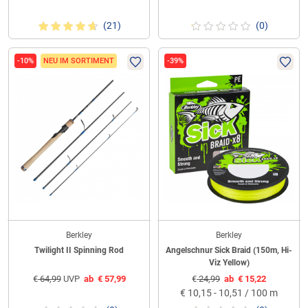
(21)
(0)
-10%
NEU IM SORTIMENT
-39%
Berkley
Berkley
Twilight II Spinning Rod
Angelschnur Sick Braid (150m, Hi-
Viz Yellow)
€
64,99
UVP
ab
€
57,99
€
24,99
ab
€
15,22
€
10,15 - 10,51 / 100 m