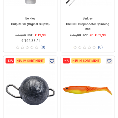
Berkley
Berkley
Gulp!® Gel (Orginal Gulp!®)
URBN II Dropshooter Spinning
Rod
€
13,99
UVP
€
12,99
€
69,99
UVP
ab
€
59,99
€
162,38 / l
(0)
(0)
-13%
NEU IM SORTIMENT
-4%
NEU IM SORTIMENT