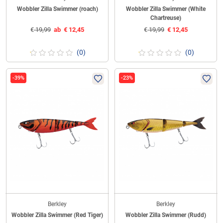
Wobbler Zilla Swimmer (roach)
Wobbler Zilla Swimmer (White
Chartreuse)
€
19,99
ab
€
12,45
€
19,99
€
12,45
(0)
(0)
-39%
-23%
Berkley
Berkley
Wobbler Zilla Swimmer (Red Tiger)
Wobbler Zilla Swimmer (Rudd)