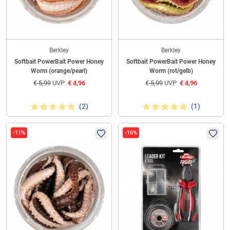
Berkley
Berkley
Softbait PowerBait Power Honey
Softbait PowerBait Power Honey
Worm (orange/pearl)
Worm (rot/gelb)
€
5,99
UVP
€
4,96
€
5,99
UVP
€
4,96
(2)
(1)
-11%
-16%