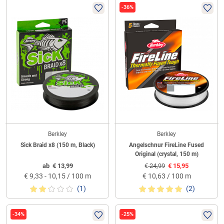
-36%
Berkley
Berkley
Sick Braid x8 (150 m, Black)
Angelschnur FireLine Fused
Original (crystal, 150 m)
ab
€
13,99
€
24,99
€
15,95
€
9,33 - 10,15 / 100 m
€
10,63 / 100 m
(1)
(2)
-34%
-25%