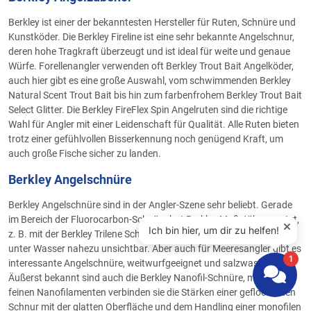
Berkley ist einer der bekanntesten Hersteller für Ruten, Schnüre und
Kunstköder. Die Berkley Fireline ist eine sehr bekannte Angelschnur,
deren hohe Tragkraft überzeugt und ist ideal für weite und genaue
Würfe. Forellenangler verwenden oft Berkley Trout Bait Angelköder,
auch hier gibt es eine große Auswahl, vom schwimmenden Berkley
Natural Scent Trout Bait bis hin zum farbenfrohem Berkley Trout Bait
Select Glitter. Die Berkley FireFlex Spin Angelruten sind die richtige
Wahl für Angler mit einer Leidenschaft für Qualität. Alle Ruten bieten
trotz einer gefühlvollen Bisserkennung noch genügend Kraft, um
auch große Fische sicher zu landen.
Berkley Angelschnüre
Berkley Angelschnüre sind in der Angler-Szene sehr beliebt. Gerade
im Bereich der Fluorocarbon-Schnüre hat Berkley Maßstäbe gesetzt,
z. B. mit der Berkley Trilene Schnur: Monofil, geringe Dehnung und
unter Wasser nahezu unsichtbar. Aber auch für Meeresangler gibt es
interessante Angelschnüre, weitwurfgeeignet und salzwasserfest.
Äußerst bekannt sind auch die Berkley Nanofil-Schnüre, mit ihren
feinen Nanofilamenten verbinden sie die Stärken einer geflochtenen
Schnur mit der glatten Oberfläche und dem Handling einer monofilen