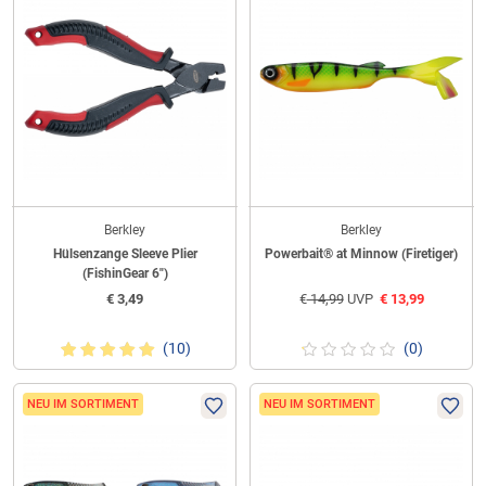
Berkley
Berkley
Hülsenzange Sleeve Plier
Powerbait® at Minnow (Firetiger)
(FishinGear 6")
€
3,49
€
14,99
UVP
€
13,99
(10)
(0)
NEU IM SORTIMENT
NEU IM SORTIMENT