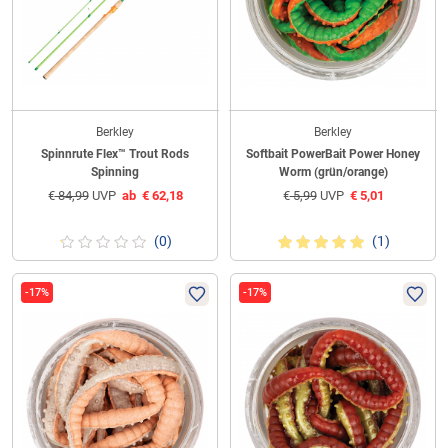
Berkley
Berkley
Spinnrute Flex™ Trout Rods
Softbait PowerBait Power Honey
Spinning
Worm (grün/orange)
€
84,99
UVP
ab
€
62,18
€
5,99
UVP
€
5,01
(0)
(1)
-17%
-17%