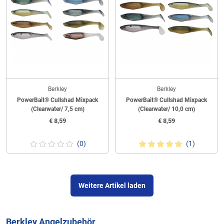
Berkley
Berkley
PowerBait® Cullshad Mixpack
PowerBait® Cullshad Mixpack
(Clearwater/ 7,5 cm)
(Clearwater/ 10,0 cm)
€
8,59
€
8,59
(0)
(1)
Weitere Artikel laden
Berkley Angelzubehör