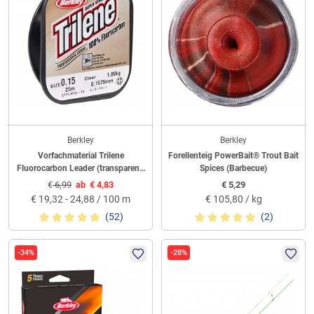
Berkley
Berkley
Vorfachmaterial Trilene
Forellenteig PowerBait® Trout Bait
Fluorocarbon Leader (transparent,
Spices (Barbecue)
25 m)
€
6,99
ab
€
4,83
€
5,29
€
19,32 - 24,88 / 100 m
€
105,80 / kg
(52)
(2)
-34%
-28%