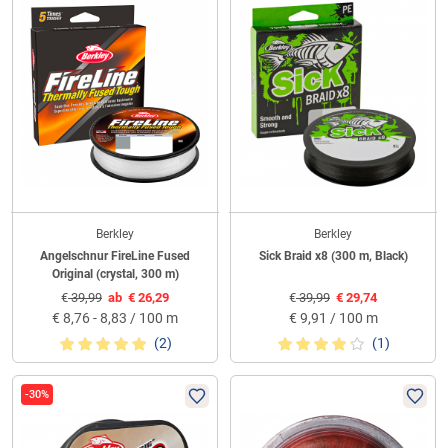
Berkley
Berkley
Angelschnur FireLine Fused
Sick Braid x8 (300 m, Black)
Original (crystal, 300 m)
€
39,99
ab
€
26,29
€
39,99
€
29,74
€
8,76 - 8,83 / 100 m
€
9,91 / 100 m
(2)
(1)
-30%