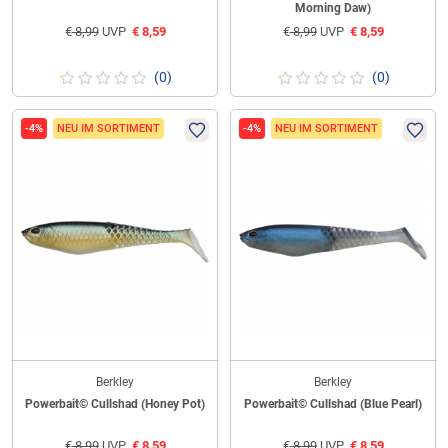
Morning Daw)
€
8,99
UVP
€
8,59
€
8,99
UVP
€
8,59
(0)
(0)
-4%
NEU IM SORTIMENT
-4%
NEU IM SORTIMENT
Berkley
Berkley
Powerbait© Cullshad (Honey Pot)
Powerbait© Cullshad (Blue Pearl)
€
8,99
UVP
€
8,59
€
8,99
UVP
€
8,59