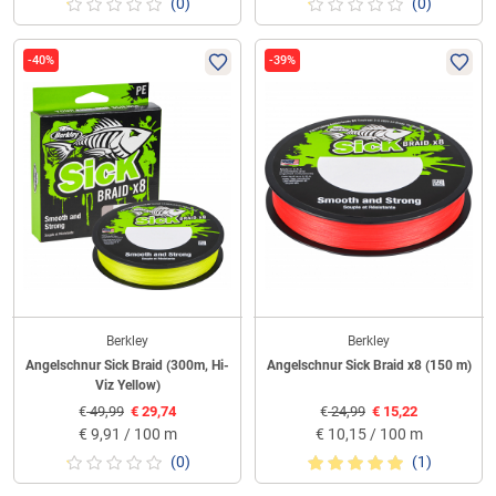
(0)
(0)
-40%
-39%
Berkley
Berkley
Angelschnur Sick Braid (300m, Hi-
Angelschnur Sick Braid x8 (150 m)
Viz Yellow)
€
49,99
€
29,74
€
24,99
€
15,22
€
9,91 / 100 m
€
10,15 / 100 m
(0)
(1)