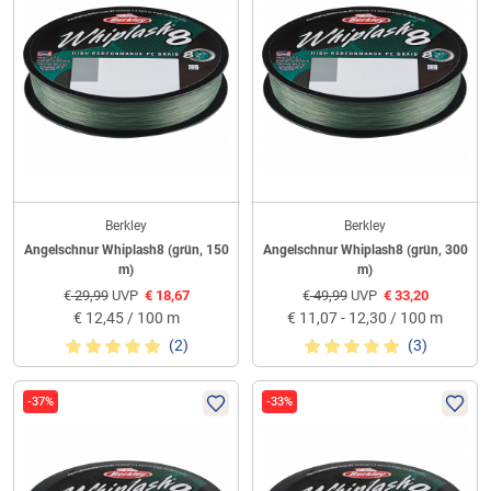
Berkley
Berkley
Angelschnur Whiplash8 (grün, 150
Angelschnur Whiplash8 (grün, 300
m)
m)
€
29,99
UVP
€
18,67
€
49,99
UVP
€
33,20
€
12,45 / 100 m
€
11,07 - 12,30 / 100 m
(2)
(3)
-37%
-33%