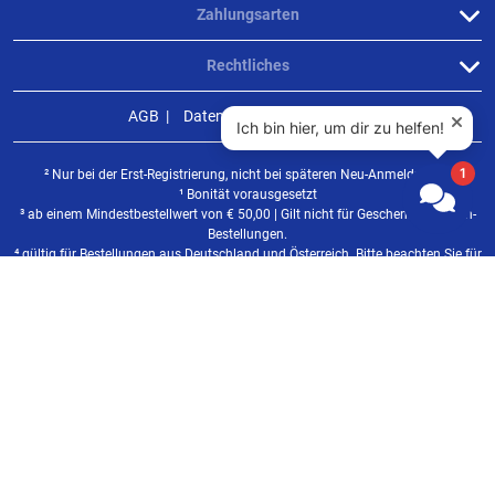
Zahlungsarten
Rechtliches
AGB
Datenschutz
Impressum
² Nur bei der Erst-Registrierung, nicht bei späteren Neu-Anmeldungen
¹ Bonität vorausgesetzt
³ ab einem Mindestbestellwert von
€
50,00 | Gilt nicht für Geschenkgutschein-
Bestellungen.
⁴ gültig für Bestellungen aus Deutschland und Österreich. Bitte beachten Sie für
andere Länder unsere
Versandinformationen
.
⁵ im Rahmen des Widerrufsrechts
UVP = Unverbindliche Preisempfehlung des Herstellers
Alle Preise inkl. der gesetzlichen MwSt., zzgl. Versandkosten.