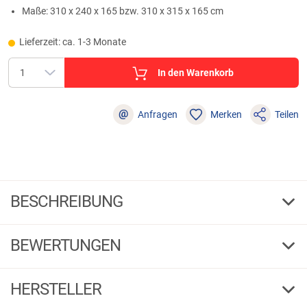
Maße: 310 x 240 x 165 bzw. 310 x 315 x 165 cm
Lieferzeit: ca. 1-3 Monate
In den Warenkorb
@
Anfragen
Merken
Teilen
BESCHREIBUNG
Anaconda 2-Mann-Zelt Moon Breaker II Extension
BEWERTUNGEN
Als 2-Mann-Zelt oder auch als 1-Mann-Zelt aufbaubar. Für die kleinere
Variante einfach den ersten Zeltbogen nach hinten setzen und fixieren.
4,33
Mit 2 Moskitofenstern. Wassersäule: 5.000 mm. Inkl. 14 Tent Pegs,
(3)
HERSTELLER
Bodenplane und Transporttasche. Maße: 310 x 240 x 165 bzw. 310 x
315 x 165 cm. Transportmaß: 183 x 21 x 22 cm. Gewicht: 12,5 kg.