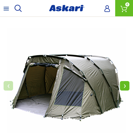
0
‹
›