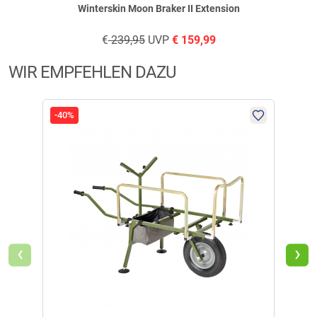
Winterskin Moon Braker II Extension
€
239,95
UVP
€
159,99
WIR EMPFEHLEN DAZU
Super Preis, super Artikel
-40%
-40
geschrieben am
06.06.2018
Verifizierte Bewertung
Masse passen nicht zur Beschreibung, "Spannstangen"-enden
billiges Plastik
‹
›
geschrieben am
17.04.2023 über Trusted Shops