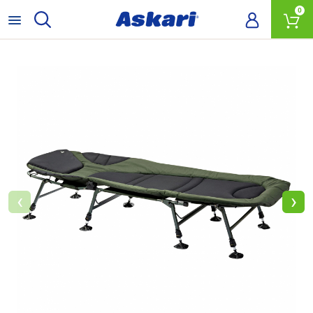
0
‹
›