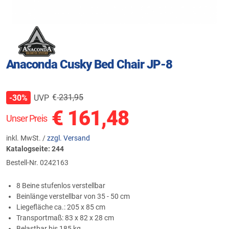
Anaconda Cusky Bed Chair JP-8
€
231,95
UVP
-30%
€
161,48
Unser Preis
inkl. MwSt. /
zzgl. Versand
Katalogseite: 244
Bestell-Nr.
0242163
8 Beine stufenlos verstellbar
Beinlänge verstellbar von 35 - 50 cm
Liegefläche ca.: 205 x 85 cm
Transportmaß: 83 x 82 x 28 cm
Belastbar bis 185 kg