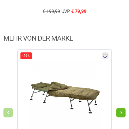
€
199,99
UVP
€
79,99
MEHR VON DER MARKE
-29%
-29
‹
›