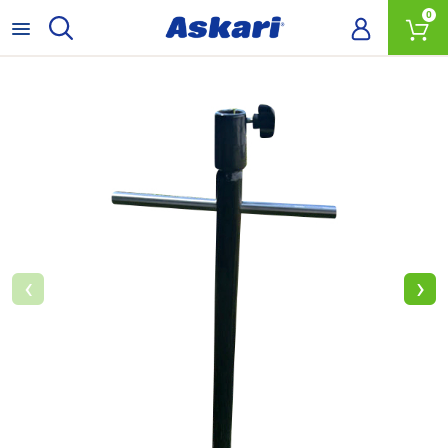
0
‹
›