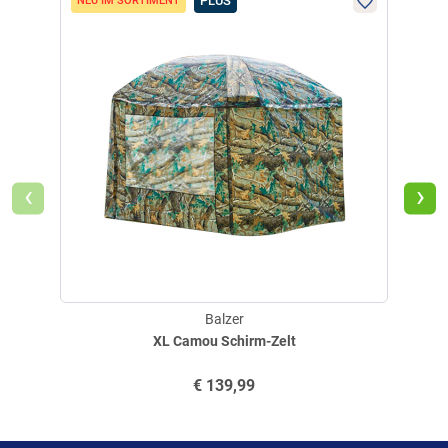
PLUS
-26
NEU IM SORTIMENT
Aktuell liegen noch keine Produktbewertungen für diesen
i
Artikel vor.
‹
›
Balzer
XL Camou Schirm-Zelt
€
139,99