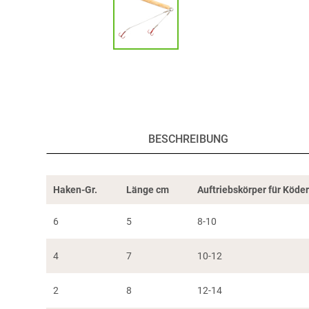
BESCHREIBUNG
Haken-Gr.
Länge cm
Auftriebskörper für Köde
6
5
8-10
4
7
10-12
2
8
12-14