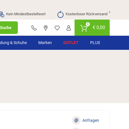
⁵
Kein Mindestbestellwert
Kostenloser Rückversand
0
€
0,00
Suche
idung & Schuhe
Marken
OUTLET
PLUS
@
Anfragen