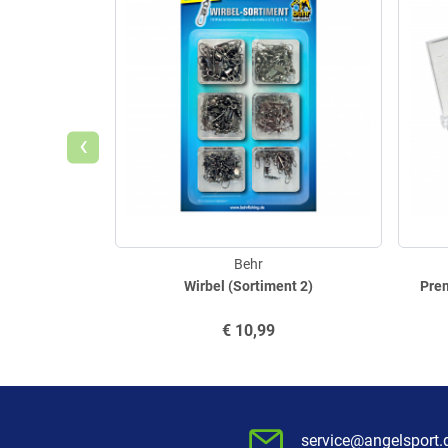
‹
Behr
Wirbel (Sortiment 2)
Pre
€
10,99
service@angelsport.