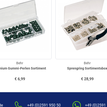
Behr
Behr
mium Gummi-Perlen Sortiment
Sprengring Sortimentsbo
€
6,99
€
28,99
de
+49 (0)2591 950 50
+49 (0)2591