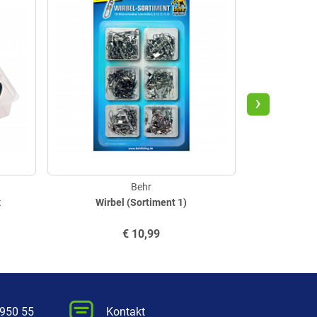
›
Behr
x
Wirbel (Sortiment 1)
Makr
€
10,99
 950 55
Kontakt