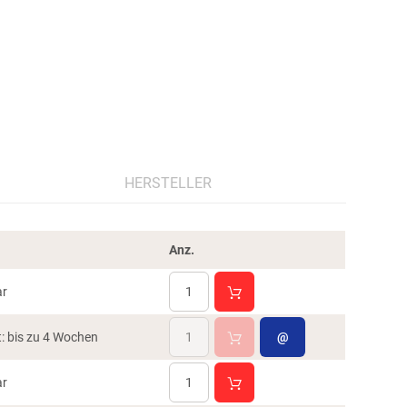
HERSTELLER
Anz.
ar
t: bis zu 4 Wochen
@
ar