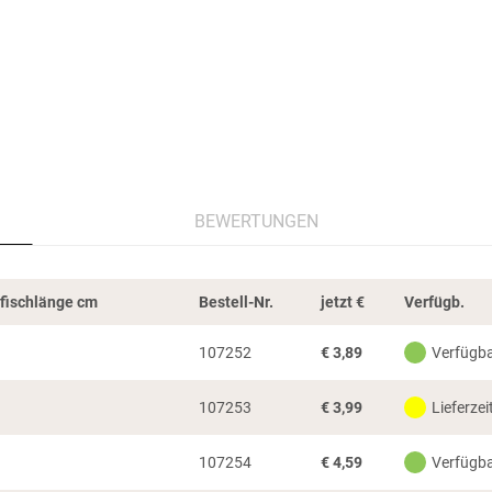
BEWERTUNGEN
rfischlänge cm
Bestell-Nr.
jetzt
€
Verfügb.
107252
€
3,89
Verfügb
107253
€
3,99
Lieferzei
107254
€
4,59
Verfügb