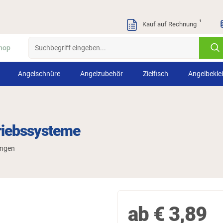
¹
Kauf auf Rechnung
hop
Angelschnüre
Angelzubehör
Zielfisch
Angelbekle
riebssysteme
ungen
ab
€
3,89