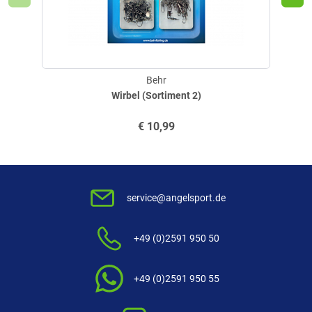
eine sehr hohe Tragkraft.
Top Qualität..m..
geschrieben am
09.07.2026 über Trusted Shops
Behr
Wirbel (Sortiment 2)
Verifizierte Bewertung
€
10,99
sehr stabil, noch nicht getestet
geschrieben am
21.07.2020 über Trusted Shops
service@angelsport.de
Verifizierte Bewertung
+49 (0)2591 950 50
gute Qualität, sehr gute Verarbeitung
+49 (0)2591 950 55
geschrieben am
13.10.2019 über Trusted Shops