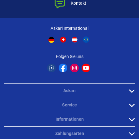
Kontakt
Weitere Bewertungen ansehen
Askari International
Produktbewertungen können nur von Kunden erstellt
i
werden, die das Produkt in unserem Online-Shop gekauft
haben. Sie erhalten dazu eine Aufforderung per Mail. Wir
Folgen Sie uns
nutzen Trusted Shops als unabhängigen Dienstleister für die
Einholung von Bewertungen. Trusted Shops hat Maßnahmen
getroffen, um sicherzustellen, dass es es sich um echte
Bewertungen handelt.
Mehr Informationen
.
Askari
Service
Informationen
Zahlungsarten