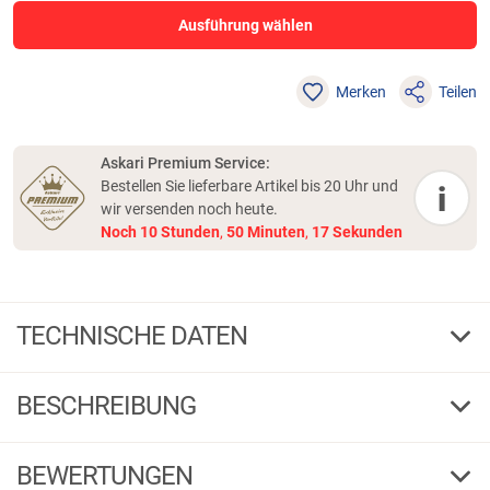
Ausführung wählen
Merken
Teilen
Askari Premium Service:
Bestellen Sie lieferbare Artikel bis 20 Uhr und
i
wir versenden noch heute.
Noch
10
Stunden
,
50
Minuten
,
17
Sekunden
TECHNISCHE DATEN
2/0
Größe
BESCHREIBUNG
50
Tr.-Kr. kg
1 / 5
G
F
BEWERTUNGEN
5
Inhalt