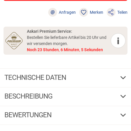
@
Anfragen
Merken
Teilen
Askari Premium Service:
Bestellen Sie lieferbare Artikel bis 20 Uhr und
i
wir versenden morgen.
Noch
23
Stunden
,
6
Minuten
,
5
Sekunden
TECHNISCHE DATEN
15,0
Tr.-Kr. g
BESCHREIBUNG
163011
Bestell-Nr.
1 / 3
G
F
BEWERTUNGEN
15,0
4,50
(16)