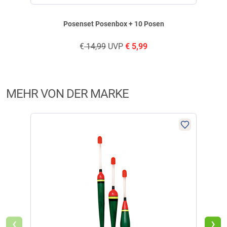
geschrieben am
24.05.2026 über Trusted Shops
Posenset Posenbox + 10 Posen
€
14,99
UVP
€
5,99
Verifizierte Bewertung
Preis Leistung passt würde ich wieder Kaufen
MEHR VON DER MARKE
geschrieben am
17.01.2021 über Trusted Shops
Verifizierte Bewertung
Preis Leistung passt würde ich wieder Kaufen
geschrieben am
17.01.2021 über Trusted Shops
‹
›