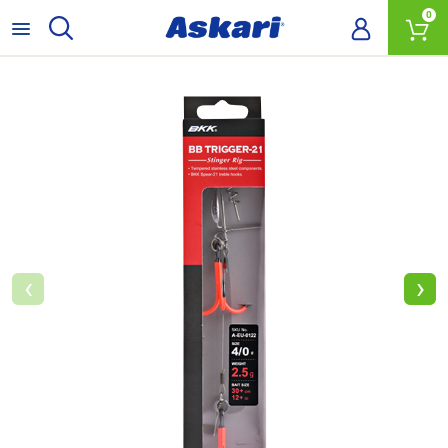
0
‹
›