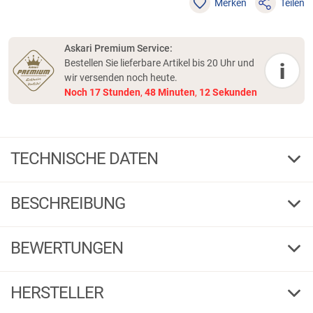
Merken
Teilen
Askari Premium Service:
Bestellen Sie lieferbare Artikel bis 20 Uhr und
i
wir versenden noch heute.
Noch
17
Stunden
,
48
Minuten
,
11
Sekunden
TECHNISCHE DATEN
2/0
Haken-Gr.
BESCHREIBUNG
1
Inhalt
1 / 4
G
F
BEWERTUNGEN
235831
Bestell-Nr.
1/0
HERSTELLER
Produktbewertungen können nur von Kunden erstellt
i
werden, die das Produkt in unserem Online-Shop gekauft
1