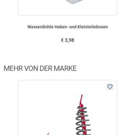
Fischereiausrüstung darf nur zum Angeln eingesetzt werden. Nur mit
Alles gut geklappt gerne wieder
Vorsicht zu verwenden, nicht verschlucken (Erstickungsgefahr).
Kleinteile, scharfe Kanten oder scharfe Haken: Verletzungsgefahr. Von
geschrieben am
01.05.2021 über Trusted Shops
Kindern fernhalten und außerhalb der Reichweite von Kindern
Wasserdichte Haken- und Kleinteileboxen
aufbewahren.
€
3,98
Verifizierte Bewertung
Balzer - Qualität, o.k., zu empfehlen.
MEHR VON DER MARKE
geschrieben am
31.03.2021 über Trusted Shops
Verifizierte Bewertung
Topp Produkt sehr haltbar gute Erfahrungen damit
geschrieben am
10.03.2021 über Trusted Shops