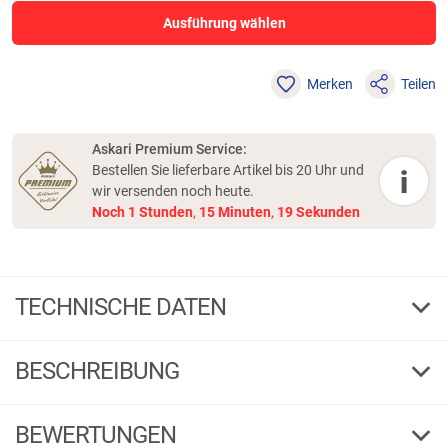
Ausführung wählen
Merken
Teilen
Askari Premium Service:
Bestellen Sie lieferbare Artikel bis 20 Uhr und
i
wir versenden noch heute.
Noch
1
Stunden
,
15
Minuten
,
19
Sekunden
TECHNISCHE DATEN
4
Haken-Gr.
BESCHREIBUNG
0,25
Vorfach Ø mm
1 / 5
G
F
BEWERTUNGEN
134896
Bestell-Nr.