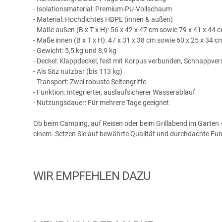
- Isolationsmaterial: Premium-PU-Vollschaum
- Material: Hochdichtes HDPE (innen & außen)
- Maße außen (B x T x H): 56 x 42 x 47 cm sowie 79 x 41 x 44 
- Maße innen (B x T x H): 47 x 31 x 38 cm sowie 60 x 25 x 34 c
- Gewicht: 5,5 kg und 8,9 kg
- Deckel: Klappdeckel, fest mit Korpus verbunden, Schnappver
- Als Sitz nutzbar (bis 113 kg)
- Transport: Zwei robuste Seitengriffe
- Funktion: Integrierter, auslaufsicherer Wasserablauf
- Nutzungsdauer: Für mehrere Tage geeignet
Ob beim Camping, auf Reisen oder beim Grillabend im Garten –
einem. Setzen Sie auf bewährte Qualität und durchdachte Funkt
WIR EMPFEHLEN DAZU