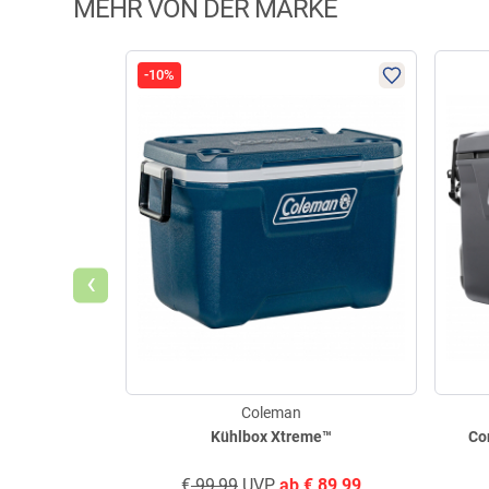
MEHR VON DER MARKE
-10%
‹
Coleman
Kühlbox Xtreme™
Co
€
99,99
UVP
ab
€
89,99