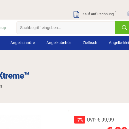
¹
Kauf auf Rechnung
hop
Angelschnüre
Angelzubehör
Zielfisch
Angelbekle
Xtreme™
ng
€
99,99
UVP
-7%