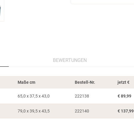
BEWERTUNGEN
Maße cm
Bestell-Nr.
jetzt
€
65,0 x 37,5 x 43,0
222138
€
89,99
79,0 x 39,5 x 43,5
222140
€
137,99