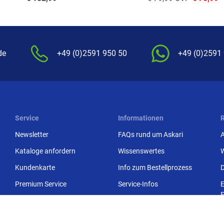
de
+49 (0)2591 950 50
+49 (0)2591
Service
Informationen
Newsletter
FAQs rund um Askari
Kataloge anfordern
Wissenswertes
Kundenkarte
Info zum Bestellprozess
Premium Service
Service-Infos
E
E
Rutenhelden-Club
Garantien
Fachmarkt-Lieferung
Konformitätserklärungen