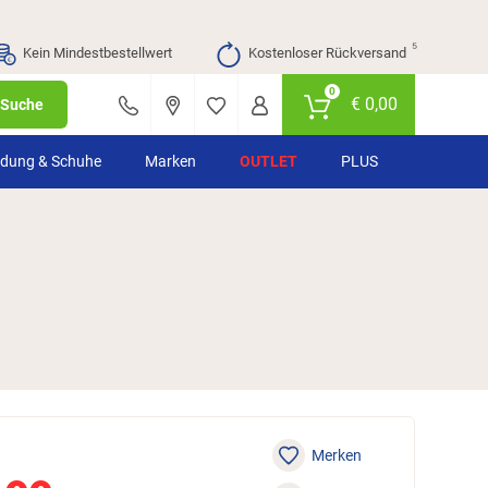
⁵
Kein Mindestbestellwert
Kostenloser Rückversand
0
€
0,00
Suche
idung & Schuhe
Marken
OUTLET
PLUS
Merken