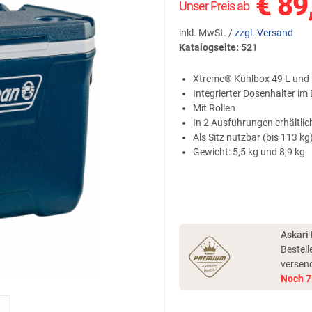
€
89
Unser Preis ab
inkl. MwSt. /
zzgl. Versand
Katalogseite: 521
Xtreme® Kühlbox 49 L und 
Integrierter Dosenhalter im
Mit Rollen
In 2 Ausführungen erhältlic
Als Sitz nutzbar (bis 113 kg
Gewicht: 5,5 kg und 8,9 kg
Askari
Bestell
versen
Noch
7