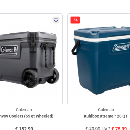
-5%
Coleman
Coleman
nvoy Coolers (65 qt Wheeled)
Kühlbox Xtreme™ 28 QT
€
182,99
€
79,99
UVP
€
75,99