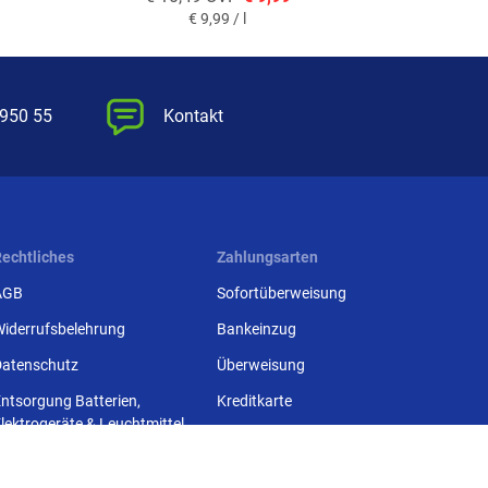
€
9,99 / l
 950 55
Kontakt
Rechtliches
Zahlungsarten
AGB
Sofortüberweisung
Widerrufsbelehrung
Bankeinzug
Datenschutz
Überweisung
ntsorgung Batterien,
Kreditkarte
lektrogeräte & Leuchtmittel
Paypal
Impressum
Rechnung