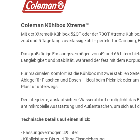
Coleman Kühlbox Xtreme™
Mit der Xtreme® Kühlbox 52QT oder der 70QT Xtreme Kühlboxsi
zu 4 und 5 Tage lang zuverlässig kühl – perfekt für Camping, 
Das großzügige Fassungsvermögen von 49 und 66 Litern biete
Langlebigkeit und Stabilität, während der fest mit dem Korp
Für maximalen Komfort ist die Kühlbox mit zwei stabilen Seiten
Ablage für Flaschen und Dosen – ideal beim Picknick oder am St
Plus für unterwegs.
Der integrierte, auslaufsichere Wasserablauf ermöglicht das
antimikrobielle Ausstattung und Außentaschen, um sich auf d
Technische Details auf einen Blick:
- Fassungsvermögen: 49 Liter
- Kühlleistung: Bis zu 4 Tage Eisspeicherung