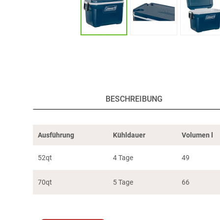
BESCHREIBUNG
Ausführung
Kühldauer
Volumen l
52qt
4 Tage
49
70qt
5 Tage
66