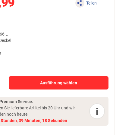
,99
Teilen
66 L
 Deckel
h
)
Ausführung wählen
 Premium Service:
en Sie lieferbare Artikel bis 20 Uhr und
wir
i
den noch heute.
Stunden
,
39
Minuten
,
17
Sekunden