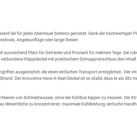
nd Sie für jedes Abenteuer bestens gerüstet. Dank der hochwertigen PU-
Festivals, Angelausflüge oder lange Reisen.
t ausreichend Platz für Getränke und Proviant für mehrere Tage. Die ro
us verbundene Klappdeckel mit praktischem Schnappverschluss den Inhalt 
griffen ausgestattet, die einen einfachen Transport ermöglichen. Vier int
rand. Der innovative Have-A-Seat-Deckel ist so stabil, dass er als Sitz m
 Entleeren von Schmelzwasser, ohne die Kühlbox kippen zu müssen. Die X
as Wesentliche zu konzentrieren: maximale Kühlleistung, einfache Hand