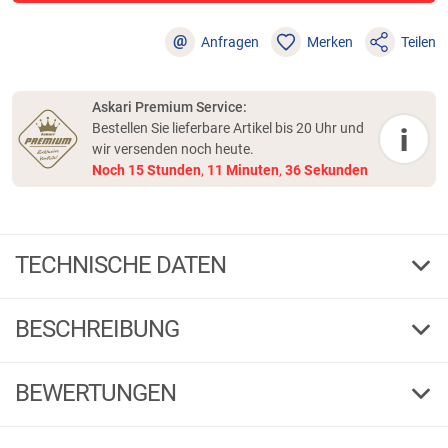
@
Anfragen
Merken
Teilen
Askari Premium Service:
Bestellen Sie lieferbare Artikel bis 20 Uhr und
i
wir versenden noch heute.
Noch
15
Stunden
,
11
Minuten
,
36
Sekunden
TECHNISCHE DATEN
Bloody Snow
Farbe
BESCHREIBUNG
10
Gew. g
1 / 4
G
F
BEWERTUNGEN
178055
Bestell-Nr.
Bloody Snow
4,44
(9)