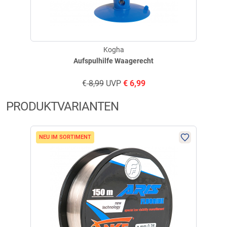
Fishing Ferrari Take® Aris (150 m)
Take® Aris – transparente Hochleistungs-Monofilamentschnur für
kontrollierte Würfe und sicheren Drill
Kogha
Aufspulhilfe Waagerecht
Die Take® Aris bietet verlässliche Kontrolle beim Drill durch hohe
Knotenfestigkeit und stabile Kraftübertragung, sodass die Verbindung
€
8,99
UVP
€
6,99
zum Fisch auch unter Belastung sicher bleibt und sich der Angler auf das
Drillverhalten konzentrieren kann.
PRODUKTVARIANTEN
Saubere Schnurverlegung und minimaler Memory-Effekt ermöglichen
weite, verwicklungsfreie Würfe und eine geschmeidige, natürliche
Präsentation des Köders, da die Schnur gleichmäßig auf der Spule liegt
NEU IM SORTIMENT
und ruhig von der Rolle läuft.
Die transparente, neutrale Farbgebung sorgt für niedrige Sichtbarkeit
unter Wasser und unterstützt die gezielte Präsentation in klaren
Gewässern, während die hohe Abriebfestigkeit das Risiko von
Schnurbrüchen an rauen Unterwasseroberflächen reduziert.
Fishing Ferrari Take® Aris (150 m)