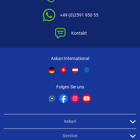
UV-beständig
Geringer Memory-Effekt sorgt für makelloses Wurfverhalten und
+49 (0)2591 950 55
reduzierte Verwicklungen
Technische Daten/Lieferumfang
Kontakt
Länge: 150 m
Anwendung
Als Hauptschnur für Spinn- und Multirollen
Askari International
Zum Binden von Hochleistungsvorfächern
Folgen Sie uns
Askari
Service