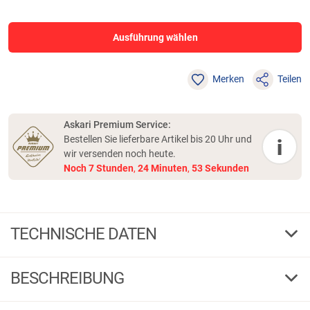
Ausführung wählen
Merken
Teilen
Askari Premium Service:
Bestellen Sie lieferbare Artikel bis 20 Uhr und
i
wir versenden noch heute.
Noch
7
Stunden
,
24
Minuten
,
53
Sekunden
TECHNISCHE DATEN
0,30
Ø mm
BESCHREIBUNG
9,1
Tr.-Kr. kg
1 / 6
G
F