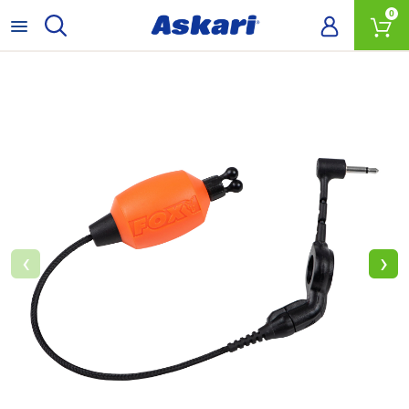
0
‹
›