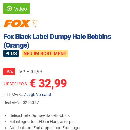
Video
Fox Black Label Dumpy Halo Bobbins
(Orange)
PLUS
NEU IM SORTIMENT
€
34,99
UVP
-5%
€
32,99
Unser Preis
inkl. MwSt. /
zzgl. Versand
Bestell-Nr.
0254337
Beleuchtete Dumpy-Halo-Bobbins
Mit integrierter LED im Hängerkörper
Ausrichtbare Endkappen und Fox-Logo