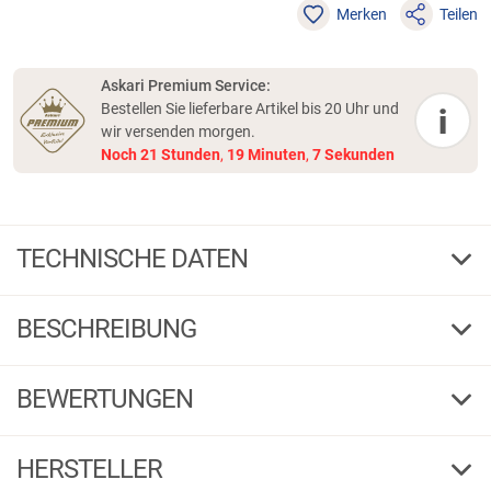
Merken
Teilen
Askari Premium Service:
Bestellen Sie lieferbare Artikel bis 20 Uhr und
i
wir versenden morgen.
Noch
21
Stunden
,
19
Minuten
,
7
Sekunden
TECHNISCHE DATEN
UV Red Wake
Farbe
BESCHREIBUNG
8
Länge cm
1 / 5
G
F
BEWERTUNGEN
236804
Bestell-Nr.
UV Red Wake
HERSTELLER
Produktbewertungen können nur von Kunden erstellt
i
werden, die das Produkt in unserem Online-Shop gekauft
8