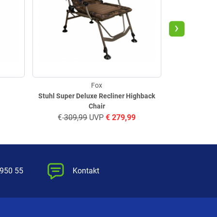
›
Fox
Stuhl Super Deluxe Recliner Highback
Rod P
Chair
€
309,99
UVP
€
279,99
€
209,
 950 55
Kontakt