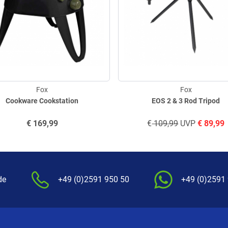
Fox
Fox
Cookware Cookstation
EOS 2 & 3 Rod Tripod
€
169,99
€
109,99
UVP
€
89,99
de
+49 (0)2591 950 50
+49 (0)2591