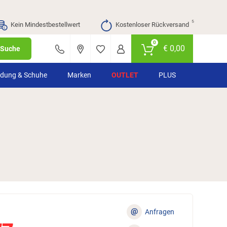
⁵
Kein Mindestbestellwert
Kostenloser Rückversand
0
€
0,00
Suche
idung & Schuhe
Marken
OUTLET
PLUS
@
Anfragen