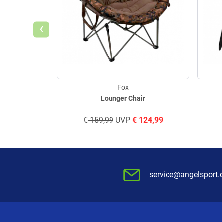
‹
Fox
Lounger Chair
€
159,99
UVP
€
124,99
service@angelsport.