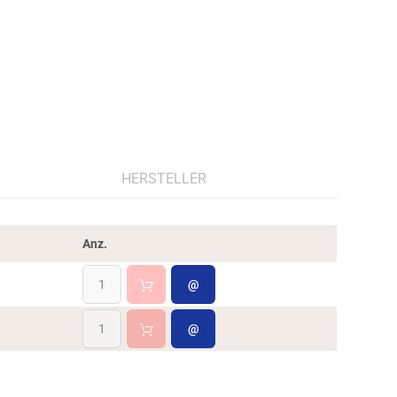
HERSTELLER
Anz.
@
@