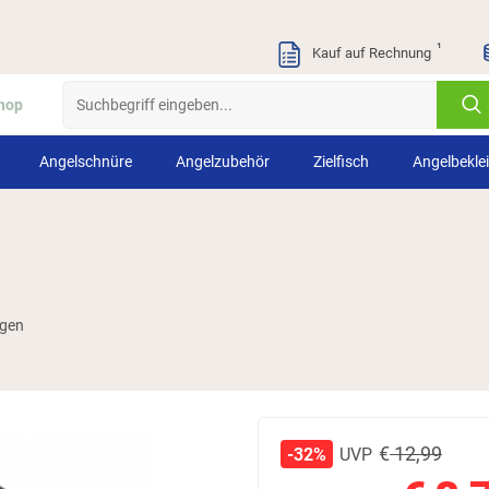
¹
Kauf auf Rechnung
hop
Angelschnüre
Angelzubehör
Zielfisch
Angelbekle
ngen
€
12,99
UVP
-32%