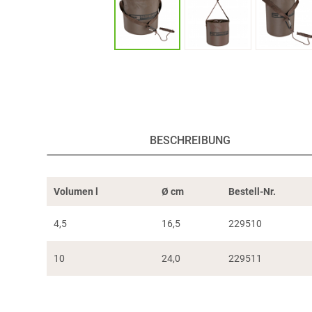
BESCHREIBUNG
Volumen l
Ø cm
Bestell-Nr.
4,5
16,5
229510
10
24,0
229511