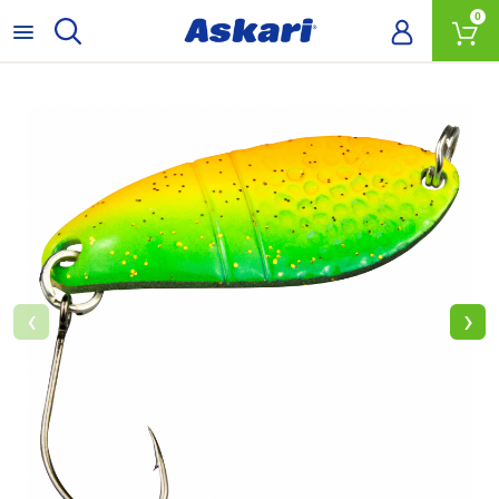
0
‹
›