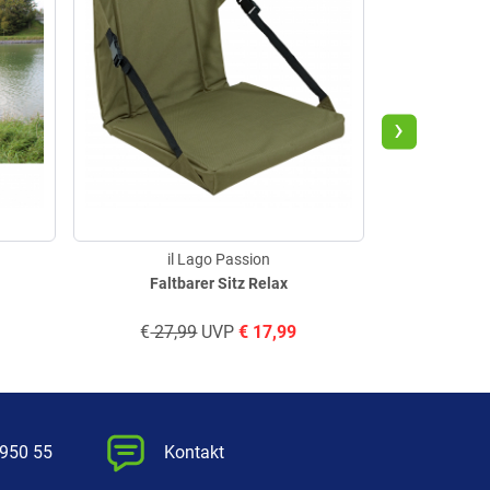
›
il Lago Passion
il
Faltbarer Sitz Relax
Falt
€
27,99
UVP
€
17,99
€
124
 950 55
Kontakt