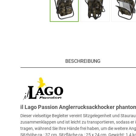
BESCHREIBUNG
il Lago Passion Anglerrucksackhocker phanto
Dieser vielseitige Begleiter vereint Sitzgelegenheit und Sta
zusammenklappen und ist leicht zu transportieren, sodass e
tragen, während Sie Ihre Hände frei haben, um die weitere An
Sitzhöhe ca.: 37 cm. Sitzfläche ca.: 25 x 24 cm. Gewicht: 1,4 k