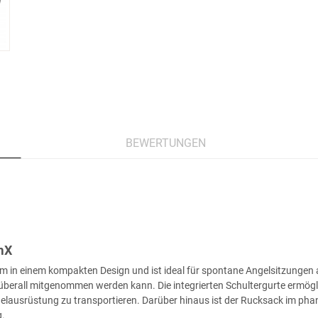
BEWERTUNGEN
mX
uraum in einem kompakten Design und ist ideal für spontane Angelsitzunge
r überall mitgenommen werden kann. Die integrierten Schultergurte ermö
gelausrüstung zu transportieren. Darüber hinaus ist der Rucksack im pha
g.