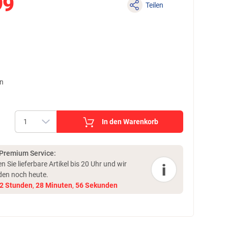
99
Teilen
en
In den Warenkorb
 Premium Service:
en Sie lieferbare Artikel bis 20 Uhr und
wir
i
den noch heute.
2
Stunden
,
28
Minuten
,
55
Sekunden