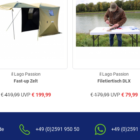
il Lago Passion
il Lago Passion
Fast-up Zelt
Filetiertisch DLX
€
419,99
UVP
€
199,99
€
179,99
UVP
€
79,99
de
+49 (0)2591 950 50
+49 (0)2591