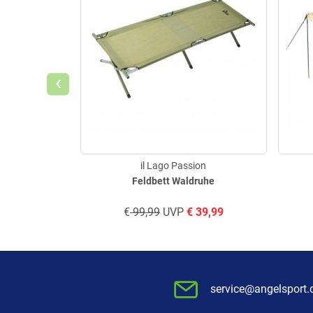
‹
il Lago Passion
Feldbett Waldruhe
€
99,99
UVP
€
39,99
service@angelsport.