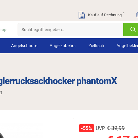
¹
Kauf auf Rechnung
hop
Angelschnüre
Angelzubehör
Zielfisch
Angelbekle
nglerrucksackhocker phantomX
ng
€
39,99
UVP
-55%