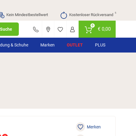
⁵
Kein Mindestbestellwert
Kostenloser Rückversand
0
€
0,00
Suche
idung & Schuhe
Marken
OUTLET
PLUS
Merken