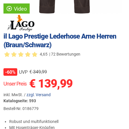
Video
il Lago Prestige Lederhose Arne Herren
(Braun/Schwarz)
4,65
| 72 Bewertungen
€
349,99
UVP
-60%
€
139,99
Unser Preis
inkl. MwSt. /
zzgl. Versand
Katalogseite: 593
Bestell-Nr.
0186779
Robust und multifunktionell
Mit Hosenträger-Knöpfen