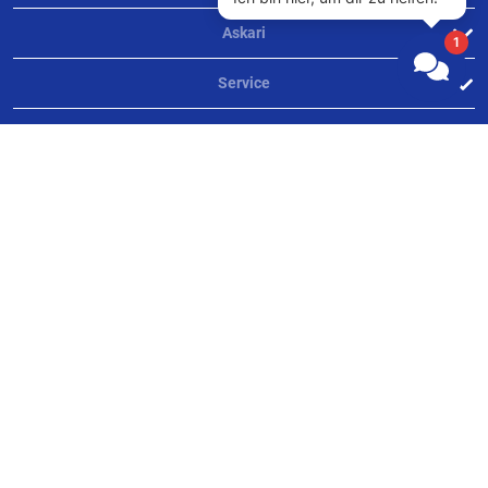
Askari
Service
Informationen
Zahlungsarten
Rechtliches
AGB
Datenschutz
Impressum
² Nur bei der Erst-Registrierung, nicht bei späteren Neu-Anmeldungen
¹ Bonität vorausgesetzt
³ ab einem Mindestbestellwert von
€
50,00 | Gilt nicht für Geschenkgutschein-
Bestellungen.
⁴ gültig für Bestellungen aus Deutschland und Österreich. Bitte beachten Sie für
andere Länder unsere
Versandinformationen
.
⁵ im Rahmen des Widerrufsrechts
UVP = Unverbindliche Preisempfehlung des Herstellers