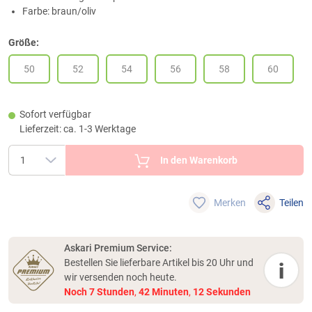
Farbe: braun/oliv
Größe:
50
52
54
56
58
60
Sofort verfügbar
Lieferzeit: ca. 1-3 Werktage
In den Warenkorb
Merken
Teilen
Askari Premium Service:
Bestellen Sie lieferbare Artikel bis 20 Uhr und
i
wir versenden noch heute.
Noch
7
Stunden
,
42
Minuten
,
11
Sekunden