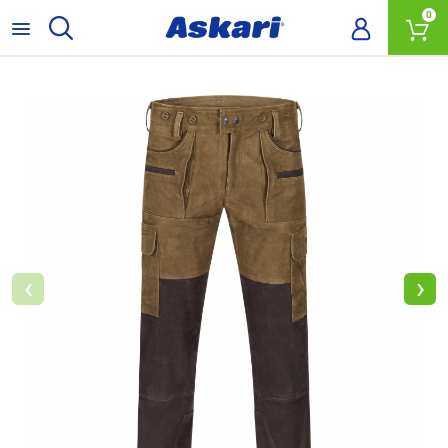
0
‹
›