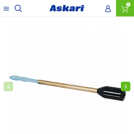
0
‹
›