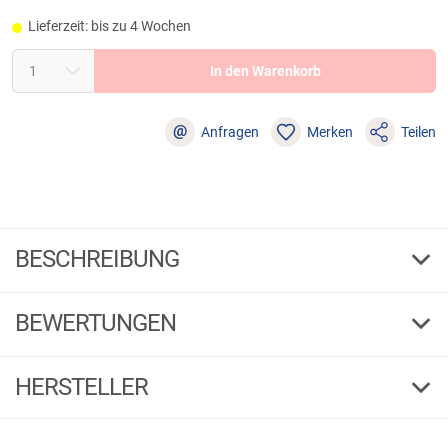
Lieferzeit: bis zu 4 Wochen
In den Warenkorb
@
Anfragen
Merken
Teilen
BESCHREIBUNG
Iron Trout Final Tool
BEWERTUNGEN
Kompaktes Werkzeug, inkl. Fischtöter, Hakenlöser, Messerklinge (ca. 5
cm). 3 Werkzeuge in einem. Länge: 28 cm.
4,56
(10)
HERSTELLER
5 Sterne
(6)
Herstellerinformationen: