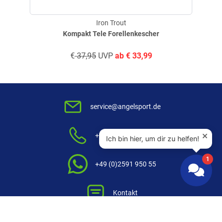
Iron Trout
Produktbewertungen können nur von Kunden erstellt
i
Kompakt Tele Forellenkescher
werden, die das Produkt in unserem Online-Shop gekauft
haben. Sie erhalten dazu eine Aufforderung per Mail. Wir
€
37,95
UVP
ab
€
33,99
nutzen Trusted Shops als unabhängigen Dienstleister für die
Einholung von Bewertungen. Trusted Shops hat Maßnahmen
getroffen, um sicherzustellen, dass es es sich um echte
Bewertungen handelt.
Mehr Informationen
.
service@angelsport.de
+49 (0)2591 950 50
+49 (0)2591 950 55
Kontakt