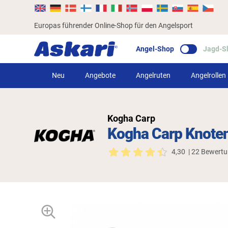
Europas führender Online-Shop für den Angelsport
Angel-Shop
Jagd-S
Neu
Angebote
Angelruten
Angelrollen
Kogha Carp
Kogha Carp Knote
4,30
| 22 Bewert