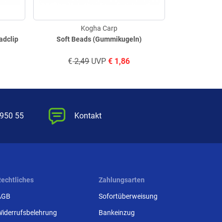
Kogha Carp
adclip
Soft Beads (Gummikugeln)
Carp 
€
2,49
UVP
€
1,86
€
3,
 950 55
Kontakt
Rechtliches
Zahlungsarten
AGB
Sofortüberweisung
Widerrufsbelehrung
Bankeinzug