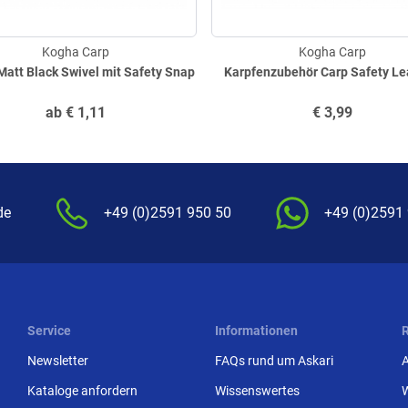
Kogha Carp
Kogha Carp
Matt Black Swivel mit Safety Snap
Karpfenzubehör Carp Safety Le
ab
€
1,11
€
3,99
de
+49 (0)2591 950 50
+49 (0)2591
Service
Informationen
Newsletter
FAQs rund um Askari
Kataloge anfordern
Wissenswertes