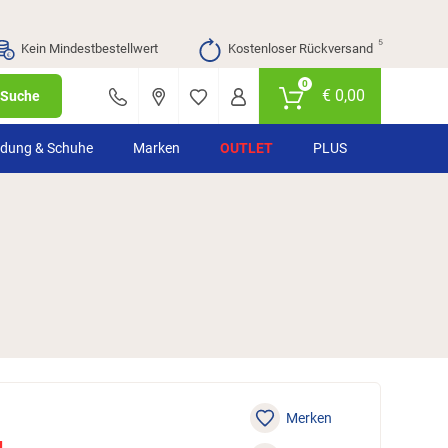
⁵
Kein Mindestbestellwert
Kostenloser Rückversand
0
€
0,00
Suche
idung & Schuhe
Marken
OUTLET
PLUS
Merken