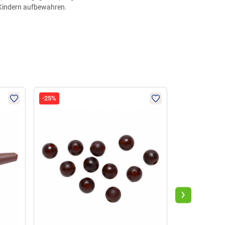
 Kindern aufbewahren.
-25%
-25%
›