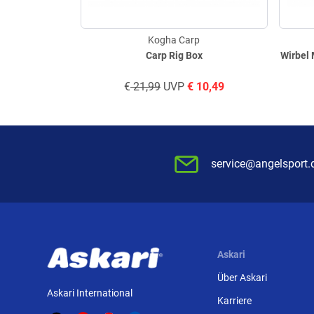
Kogha Carp
Carp Rig Box
Wirbel 
€
21,99
UVP
€
10,49
service@angelsport.
Askari
Über Askari
Askari International
Karriere