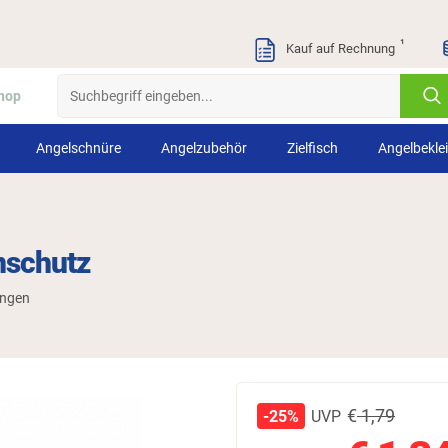
¹
Kauf auf Rechnung
hop
Angelschnüre
Angelzubehör
Zielfisch
Angelbekle
nschutz
ungen
€
1,79
UVP
-25%