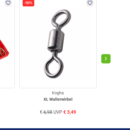
-50%
-50%
›
Kogha
XL Wallerwirbel
Waller Wi
€
6,98
UVP
€
3,49
€
5,