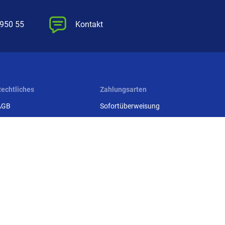
 950 55
Kontakt
Rechtliches
Zahlungsarten
AGB
Sofortüberweisung
Widerrufsbelehrung
Bankeinzug
Datenschutz
Überweisung
ntsorgung Batterien,
Kreditkarte
lektrogeräte & Leuchtmittel
Paypal
Impressum
Rechnung
Beschwerden /
treitschlichtung