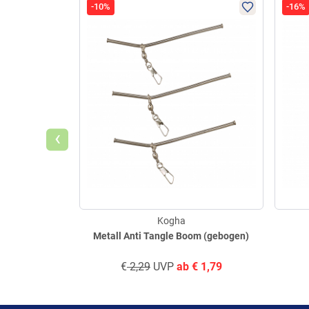
-10%
-16%
‹
Kogha
Metall Anti Tangle Boom (gebogen)
€
2,29
UVP
ab
€
1,79