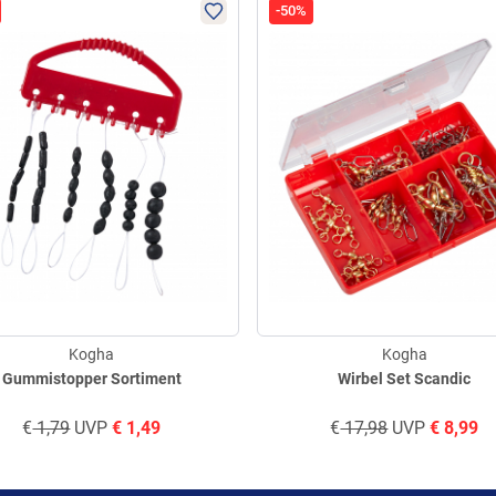
-50%
Kogha
Kogha
Gummistopper Sortiment
Wirbel Set Scandic
€
1,79
UVP
€
1,49
€
17,98
UVP
€
8,99