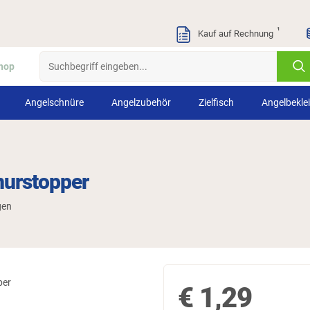
¹
Kauf auf Rechnung
hop
Angelschnüre
Angelzubehör
Zielfisch
Angelbekle
urstopper
gen
€
1,29