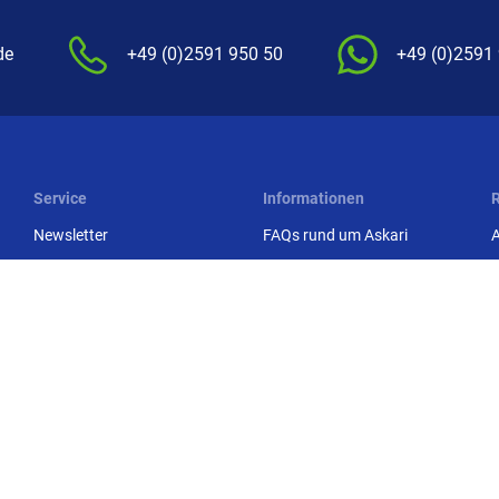
de
+49 (0)2591 950 50
+49 (0)2591
Service
Informationen
Newsletter
FAQs rund um Askari
Kataloge anfordern
Wissenswertes
Kundenkarte
Info zum Bestellprozess
Premium Service
Service-Infos
E
E
Rutenhelden-Club
Garantien
Fachmarkt-Lieferung
Konformitätserklärungen
Askari App
Zur Echtheit der
S
Bewertungen