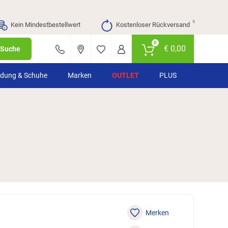
⁵
Kein Mindestbestellwert
Kostenloser Rückversand
0
€
0,00
Suche
idung & Schuhe
Marken
OUTLET
PLUS
Merken