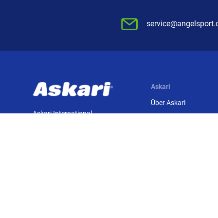
service@angelsport.
Askari
Über Askari
Askari International
Karriere
Fachmärkte
Presse-Archiv
Folgen Sie uns
Sitemap