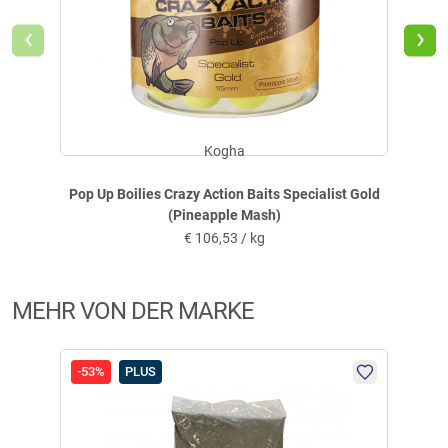
‹
›
geschrieben am
07.09.2021 über Trusted Shops
Weitere Bewertungen ansehen
Kogha
Produktbewertungen können nur von Kunden erstellt
i
Pop Up Boilies Crazy Action Baits Specialist Gold
werden, die das Produkt in unserem Online-Shop gekauft
(Pineapple Mash)
haben. Sie erhalten dazu eine Aufforderung per Mail. Wir
€
106,53 / kg
nutzen Trusted Shops als unabhängigen Dienstleister für die
Einholung von Bewertungen. Trusted Shops hat Maßnahmen
getroffen, um sicherzustellen, dass es es sich um echte
MEHR VON DER MARKE
Bewertungen handelt.
Mehr Informationen
.
-53%
PLUS
-33