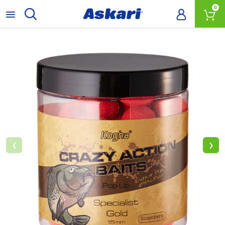
0
‹
›