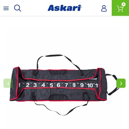
0
‹
›