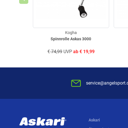
Kogha
Spinnrolle Askas 3000
€
74,99
UVP
ab
€
19,99
service@angelsport.
Askari