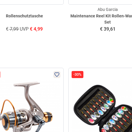
Abu Garcia
Rollenschutztasche
Maintenance Reel Kit Rollen-Wa
Set
€
7,99
UVP
€
4,99
€
39,61
-30%