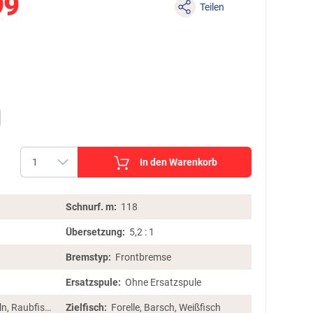
99
Teilen
In den Warenkorb
Schnurf. m:
118
Übersetzung:
5,2 : 1
Bremstyp:
Frontbremse
Ersatzspule:
Ohne Ersatzspule
Forellenangeln, Raubfischangeln, Friedfischangeln
Zielfisch:
Forelle, Barsch, Weißfisch