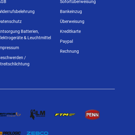
AGB
Sofortüberweisung
Widerrufsbelehrung
Bankeinzug
Datenschutz
Überweisung
ntsorgung Batterien,
Kreditkarte
lektrogeräte & Leuchtmittel
Paypal
Impressum
Rechnung
Beschwerden /
treitschlichtung