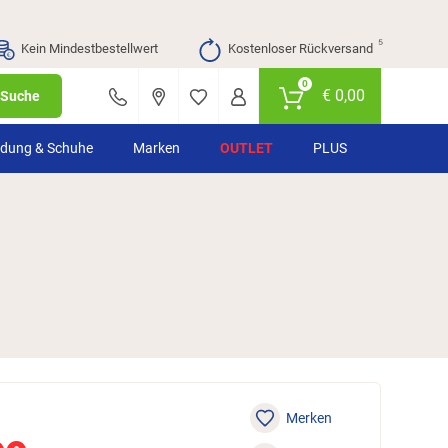
⁵
Kein Mindestbestellwert
Kostenloser Rückversand
0
€
0,00
Suche
idung & Schuhe
Marken
OUTLET
PLUS
Merken