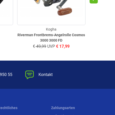
Kogha
Riverman Frontbrems-Angelrolle Cosmos
Raubfis
3000 3000 FD
€
49,99
UVP
€
17,99
€
29,
 950 55
Kontakt
Rechtliches
Zahlungsarten