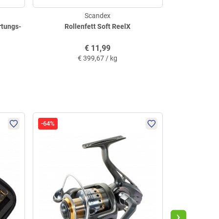
Scandex
rtungs-
Rollenfett Soft ReelX
Rollen P
€
11,99
€
9,
€
399,67 / kg
-64%
-23%
›