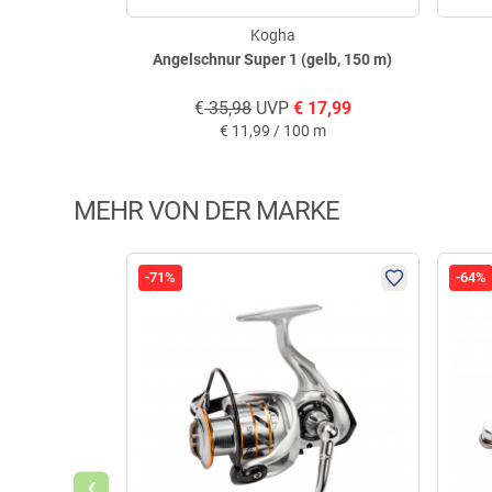
Kogha
Angelschnur Super 1 (gelb, 150 m)
€
35,98
UVP
€
17,99
€
11,99 / 100 m
MEHR VON DER MARKE
-71%
-64%
‹