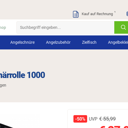
¹
Kauf auf Rechnung
hop
Angelschnüre
Angelzubehör
Zielfisch
Angelbekle
närrolle 1000
ngen
€
55,99
UVP
-50%