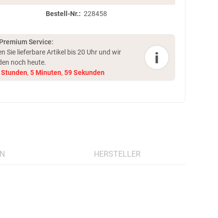
Bestell-Nr.:
228458
 Premium Service:
en Sie lieferbare Artikel bis 20 Uhr und
wir
i
den noch heute.
Stunden
,
5
Minuten
,
58
Sekunden
N
HERSTELLER