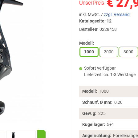
€
27,
Unser Preis
inkl. MwSt. /
zzgl. Versand
Katalogseite: 12
Bestell-Nr.
0228458
Modell:
1000
2000
3000
Sofort verfügbar
Lieferzeit: ca. 1-3 Werktage
Modell:
1000
Schnurf. Ø mm:
0,20
Gew. g:
225
Kugellager:
5+1
Angelrichtung: