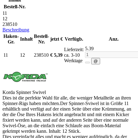
Bestell-Nr.
11
12
238510
Beschreibung
Haken-
Bestell-
Inhalt
jetzt
€
Verfügb.
Anz.
Gr.
Nr.
5.39
Lieferzeit:
11
12
238510
€
5,39
ca. 3-10
Werktage
@
Korda Spinner Swivel
Dies ist die perfekte Wahl für alle, die weniger Metallteile an ihren
Spinner-Rigs haben möchten.Der Spinner-Sviwel ist in Größe 11
erhältlich und verfügt auf der einen Seite über eine Krümmung, an
der die Öse Ihres Hakens leicht angebracht und mit einem Kicker
fixiert werden kann, und auf der anderen Seite über eine normale
Swivel-Öse, an die einfach eine Schlaufe aus Boom-Material
gekrimpt werden kann. Inhalt: 12 Stück.
Dies vereinfacht alles und macht es weniger aufdringlich, da der