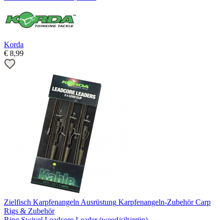
Korda
€
8,99
Zielfisch
Karpfenangeln Ausrüstung
Karpfenangeln-Zubehör
Carp
Rigs & Zubehör
Ring Swivel Leadcore Leader (weed/silt/grün)