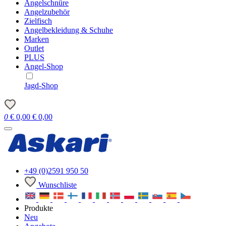
Angelschnüre
Angelzubehör
Zielfisch
Angelbekleidung & Schuhe
Marken
Outlet
PLUS
Angel-Shop
Jagd-Shop
0
€
0,00
€
0,00
+49 (0)2591 950 50
Wunschliste
Produkte
Neu