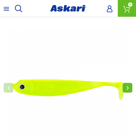
0
‹
›