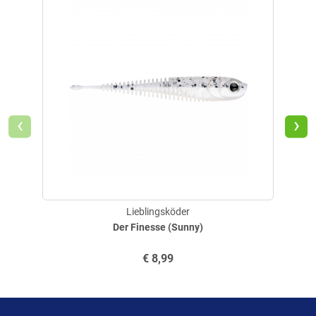
Blad
‹
›
Lieblingsköder
Der Finesse (Sunny)
€
8,99