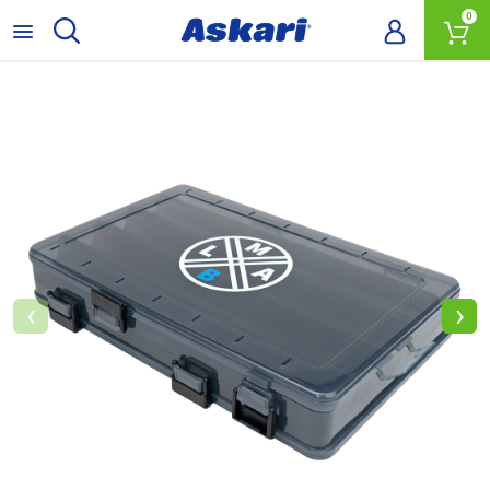
0
‹
›