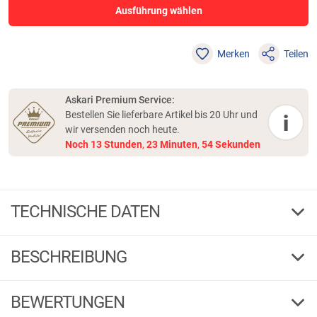
Ausführung wählen
Merken
Teilen
Askari Premium Service:
Bestellen Sie lieferbare Artikel bis 20 Uhr und
i
wir versenden noch heute.
Noch
13
Stunden
,
23
Minuten
,
54
Sekunden
TECHNISCHE DATEN
Chili Cheese
Farbe
BESCHREIBUNG
6
Länge cm
1 / 6
G
F
BEWERTUNGEN
10
Gew. g