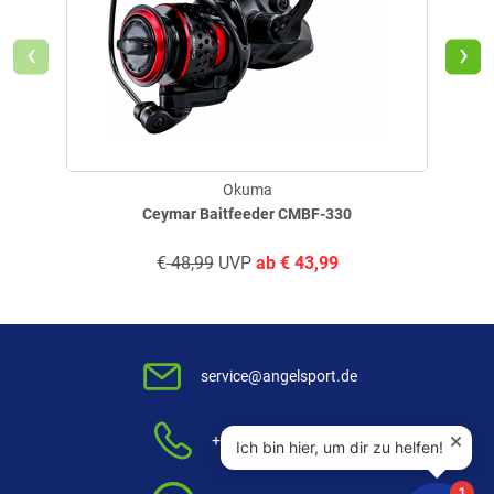
Produktdetails
‹
›
Leichtes Graphitgehäuse
Konische Langhubspule zur Minimierung des Widerstands
Präzisions-Zink-Kurbelarm mit TPE-Ergo-Griff
Sechs Lager aus rostfreiem Stahl unter dem Gehäuse
Schnell einstellbare Rücklaufsperre für kraftvolle Anhiebe
Cyclonic Flow Rotor Technology zur Ableitung überschüssiger
Okuma
Feuchtigkeit
Ceymar Baitfeeder CMBF-330
Technische Daten/Lieferumfang
Lager: 6 aus rostfreiem Stahl
€
48,99
UVP
ab
€
43,99
Bremskraft: 4 lbf
Kugellager: 5+1
Material Kurbelarm: Präzisions-Zink
Bremsbeläge: Carbonscheiben
service@angelsport.de
Ausstattung
Quick Set Anti-Rückwärtslauf-Rollenlager
+49 (0)2591 950 50
Slow Oscillation
Schnelles Bremssystem
Doppelte Schnurklicker aus rostfreiem Stahl