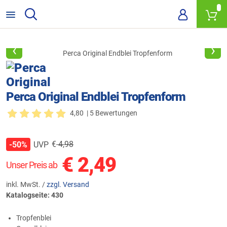
‹
›
Perca Original Endblei Tropfenform
4,80
| 5 Bewertungen
€
4,98
UVP
-50%
€
2,49
Unser Preis ab
inkl. MwSt. /
zzgl. Versand
Katalogseite: 430
Tropfenblei