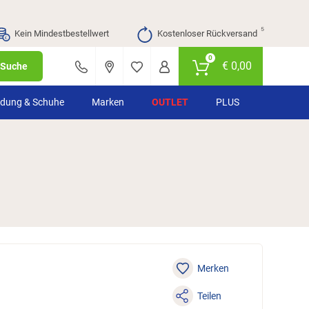
⁵
Kein Mindestbestellwert
Kostenloser Rückversand
0
€
0,00
Suche
idung & Schuhe
Marken
OUTLET
PLUS
Merken
Teilen