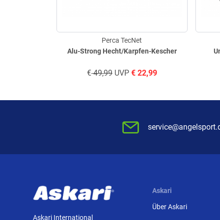
Perca TecNet
Alu-Strong Hecht/Karpfen-Kescher
U
€
49,99
UVP
€
22,99
service@angelsport.
Askari
Über Askari
Askari International