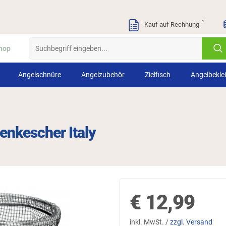
¹
Kauf auf Rechnung
hop
Angelschnüre
Angelzubehör
Zielfisch
Angelbekle
enkescher Italy
€
12,99
inkl. MwSt. /
zzgl. Versand