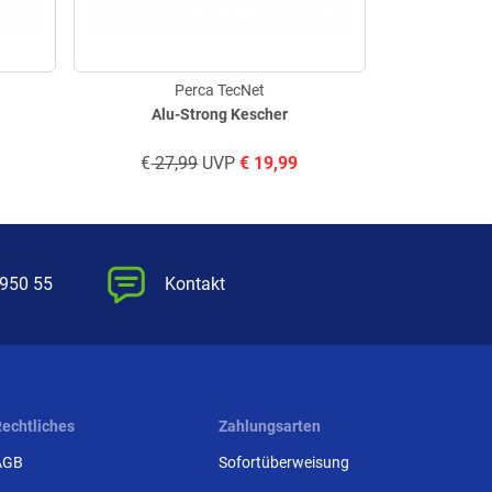
Perca TecNet
Alu-Strong Kescher
Kesc
€
27,99
UVP
€
19,99
€
54,
 950 55
Kontakt
Rechtliches
Zahlungsarten
AGB
Sofortüberweisung