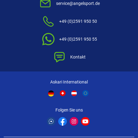
service@angelsport.de
3 Sterne
(0)
2 Sterne
(0)
+49 (0)2591 950 50
1 Stern
(0)
FILTER / SORTIERUNG
+49 (0)2591 950 55
Kontakt
Askari International
Verifizierte Bewertung
Sehr Praktisch
Folgen Sie uns
geschrieben am
16.06.2022 über Trusted Shops