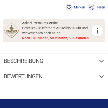
Merken
Teilen
Askari Premium Service:
Bestellen Sie lieferbare Artikel bis 20 Uhr und
i
wir versenden noch heute.
Noch
10
Stunden
,
50
Minuten
,
50
Sekunden
BESCHREIBUNG
Posenbox
BEWERTUNGEN
Posenbox, Maße ca.: 32,0 x 11,0 x 4,5 cm.
5,00
(8)
5 Sterne
(8)
4 Sterne
(0)