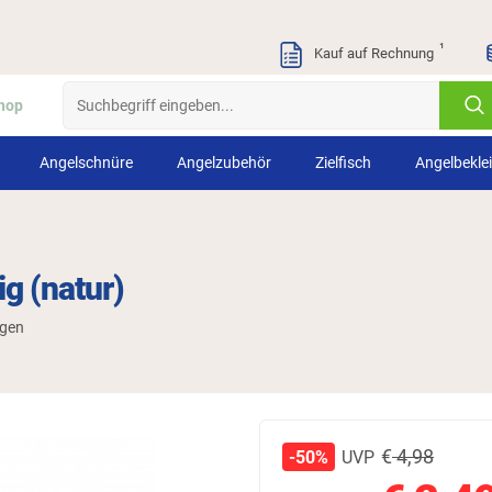
¹
Kauf auf Rechnung
hop
Angelschnüre
Angelzubehör
Zielfisch
Angelbekle
g (natur)
ngen
€
4,98
UVP
-50%