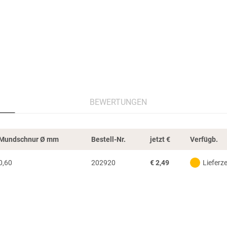
BEWERTUNGEN
Mundschnur Ø mm
Bestell-Nr.
jetzt
€
Verfügb.
0,60
202920
€
2,49
Lieferz