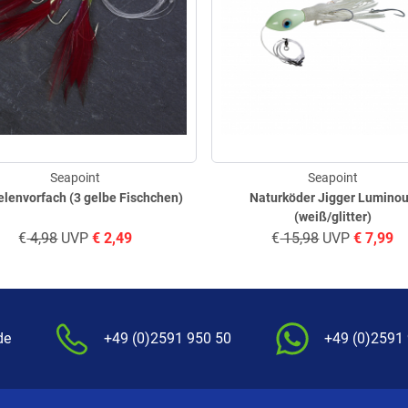
Seapoint
Seapoint
lenvorfach (3 gelbe Fischchen)
Naturköder Jigger Lumino
(weiß/glitter)
€
4,98
UVP
€
2,49
€
15,98
UVP
€
7,99
de
+49 (0)2591 950 50
+49 (0)2591