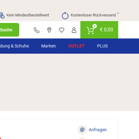
⁵
Kein Mindestbestellwert
Kostenloser Rückversand
0
€
0,00
Suche
idung & Schuhe
Marken
OUTLET
PLUS
@
Anfragen