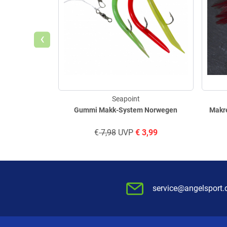
‹
Seapoint
Gummi Makk-System Norwegen
Makre
€
7,98
UVP
€
3,99
service@angelsport.