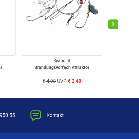
›
Seapoint
us
Brandungsvorfach Attraktor
Dorsch- 
€
4,98
UVP
€
2,49
€
4,
 950 55
Kontakt