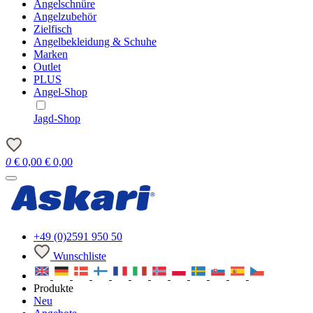
Angelschnüre
Angelzubehör
Zielfisch
Angelbekleidung & Schuhe
Marken
Outlet
PLUS
Angel-Shop
Jagd-Shop
0
€
0,00
€
0,00
+49 (0)2591 950 50
Wunschliste
Produkte
Neu