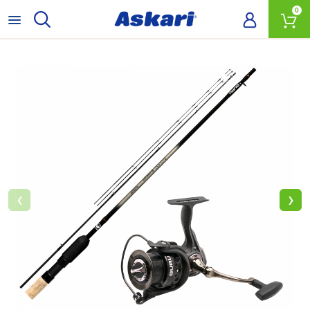
0
‹
›