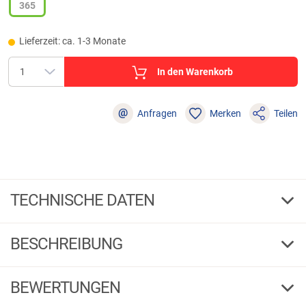
365
Lieferzeit: ca. 1-3 Monate
In den Warenkorb
@
Anfragen
Merken
Teilen
TECHNISCHE DATEN
Set A-CLASS Reel 4000/A-Class Distance
Ausführung
Method Feeder
BESCHREIBUNG
365
Länge cm
Guru Set A-CLASS Reel 4000/A-Class Distance Method
Feeder
BEWERTUNGEN
2+2
Teile
Dieses Set kombiniert die hochwertige Guru A-CLASS Reel 4000