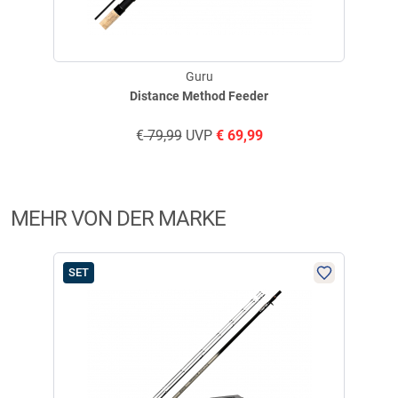
Eigenschaften:
- Robustes Graphitgehäuse und Seitenplatte
Guru
- Leichtes Gesamtgewicht
Distance Method Feeder
- Stufenloser Rücklaufsicherungsmechanismus
- Perfekte Balance zwischen Stärke und Leichtigkeit
€
79,99
UVP
€
69,99
Guru A-CLASS Distance Method Feeder
Mit den Ruten der A-Class Serie von Guru wurde sich besonders am
MEHR VON DER MARKE
Hobbyangler orientiert und auf beste Qualität zu einem dennoch
erschwinglichen Preis geachtet. Diese Feeder Ruten wurden für
natürliche Gewässer, in denen Finesse unabdingbar ist, und zum
Method-Feederangeln entwickelt. Mit einem schlanken Blank sowie einer
SET
SET
starken und steifen Aktion sind sie ideal für das Angeln auf Karpfen, wo
zusätzliche Kraft im Blank der Rute benötigt wird. 24T Carbonblank mit
einem Downlocking-Rollenhalter im DPS-Stil.
Set
Eigenschaften: