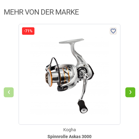
Einholung von Bewertungen. Trusted Shops hat Maßnahmen
getroffen, um sicherzustellen, dass es es sich um echte
MEHR VON DER MARKE
Bewertungen handelt.
Mehr Informationen
.
-71%
-64
‹
›
Kogha
Spinnrolle Askas 3000