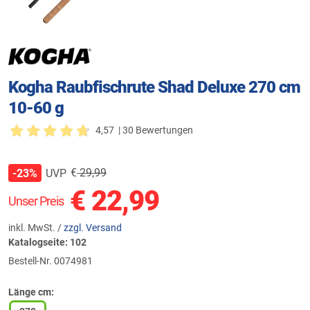
Kogha Raubfischrute Shad Deluxe 270 cm
10-60 g
4,57
| 30 Bewertungen
€
29,99
UVP
-23%
€
22,99
Unser Preis
inkl. MwSt. /
zzgl. Versand
Katalogseite: 102
Bestell-Nr.
0074981
Länge cm: