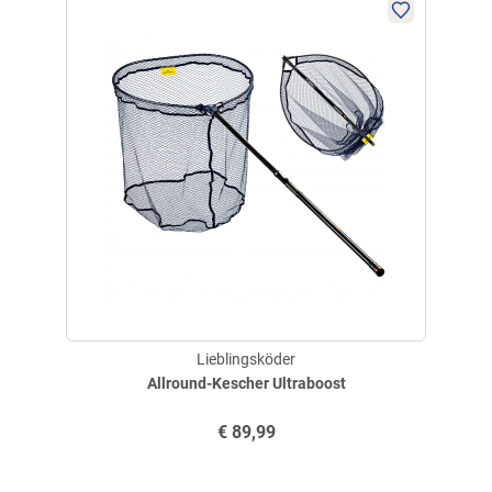
geschrieben am
13.03.2025 über Trusted Shops
Verifizierte Bewertung
hervorragende Rute-gutes Packmaß-Preis Leistung
herrausragend
geschrieben am
08.01.2024 über Trusted Shops
Weitere Bewertungen ansehen
Lieblingsköder
Allround-Kescher Ultraboost
Produktbewertungen können nur von Kunden erstellt
i
werden, die das Produkt in unserem Online-Shop gekauft
€
89,99
haben. Sie erhalten dazu eine Aufforderung per Mail. Wir
nutzen Trusted Shops als unabhängigen Dienstleister für die