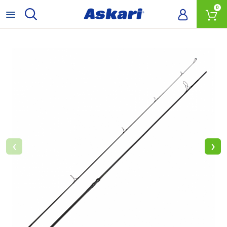
0
‹
›