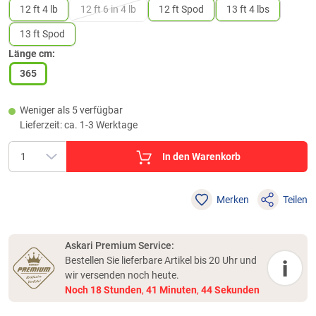
12 ft 4 lb
12 ft 6 in 4 lb
12 ft Spod
13 ft 4 lbs
13 ft Spod
Länge cm:
365
Weniger als 5 verfügbar
Lieferzeit: ca. 1-3 Werktage
In den Warenkorb
Merken
Teilen
Askari Premium Service:
Bestellen Sie lieferbare Artikel bis 20 Uhr und
i
wir versenden noch heute.
Noch
18
Stunden
,
41
Minuten
,
44
Sekunden