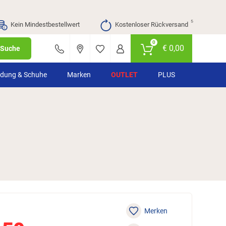
⁵
Kein Mindestbestellwert
Kostenloser Rückversand
0
€
0,00
Suche
idung & Schuhe
Marken
OUTLET
PLUS
Merken