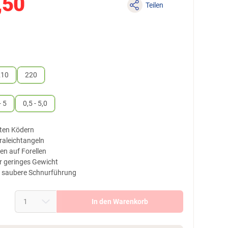
,50
Teilen
210
220
- 5
0,5 - 5,0
hten Ködern
traleichtangeln
en auf Forellen
r geringes Gewicht
e saubere Schnurführung
In den Warenkorb