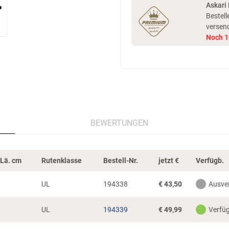
Askari
Bestell
versen
Noch
1
BEWERTUNGEN
-Lä. cm
Rutenklasse
Bestell-Nr.
jetzt
€
Verfügb.
UL
194338
€
43,50
Ausve
UL
194339
€
49,99
Verfü