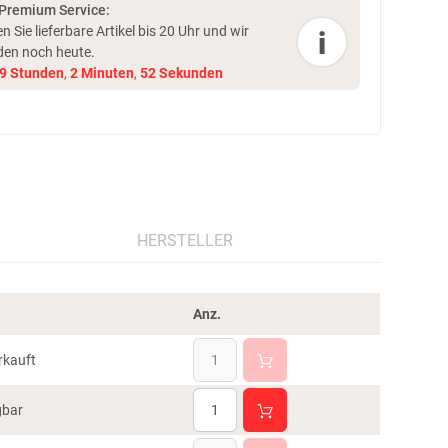
 Premium Service:
en Sie lieferbare Artikel bis 20 Uhr und
wir
i
den noch heute.
9
Stunden
,
2
Minuten
,
51
Sekunden
HERSTELLER
Anz.
rkauft
gbar