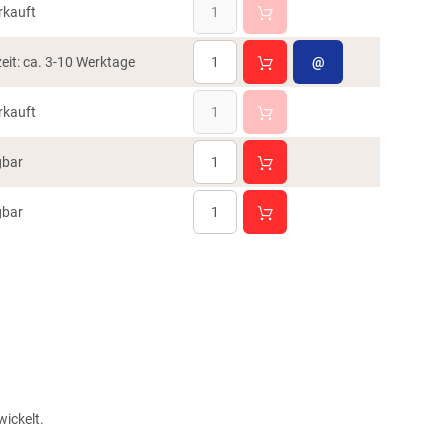
rkauft
zeit: ca. 3-10 Werktage
@
rkauft
gbar
gbar
ickelt.