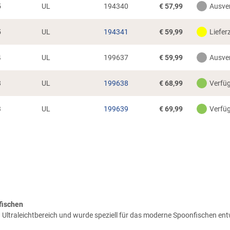
5
UL
194340
€
57,99
Ausve
5
UL
194341
€
59,99
Liefer
4
UL
199637
€
59,99
Ausve
8
UL
199638
€
68,99
Verfü
3
UL
199639
€
69,99
Verfü
fischen
Ultraleichtbereich und wurde speziell für das moderne Spoonfischen entw