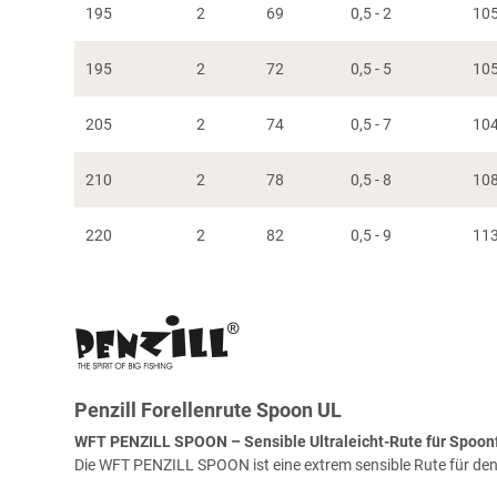
195
2
69
0,5 - 2
10
195
2
72
0,5 - 5
10
205
2
74
0,5 - 7
10
210
2
78
0,5 - 8
10
220
2
82
0,5 - 9
11
Penzill Forellenrute Spoon UL
WFT PENZILL SPOON – Sensible Ultraleicht-Rute für Spoon
Die WFT PENZILL SPOON ist eine extrem sensible Rute für den 