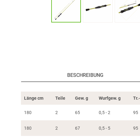
BESCHREIBUNG
Länge cm
Teile
Gew. g
Wurfgew. g
Tr.
180
2
65
0,5 - 2
95
180
2
67
0,5 - 5
95