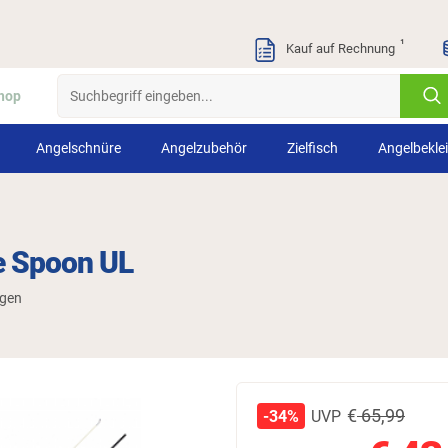
¹
Kauf auf Rechnung
hop
Angelschnüre
Angelzubehör
Zielfisch
Angelbekle
te Spoon UL
ngen
€
65,99
UVP
-34%