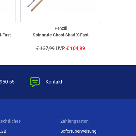
Penzill
emos Shad M-Fast
Spinnrute Ghost Shad X-Fast
Exp
€
137,99
UVP
€
104,99
€
189,
 950 55
Kontakt
Rechtliches
Zahlungsarten
AGB
Sofortüberweisung