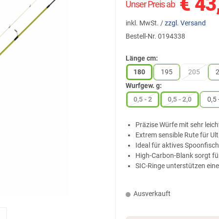
€
43
Unser Preis ab
inkl. MwSt. /
zzgl. Versand
Bestell-Nr.
0194338
Länge cm:
180
195
205
Wurfgew. g:
0,5 - 2
0,5 - 2,0
0,5 
Präzise Würfe mit sehr leic
Extrem sensible Rute für Ul
Ideal für aktives Spoonfisch
High-Carbon-Blank sorgt fü
SIC-Ringe unterstützen ein
Ausverkauft