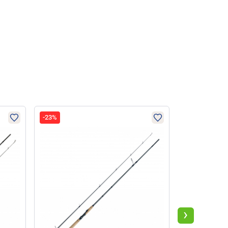
-23%
-28%
›