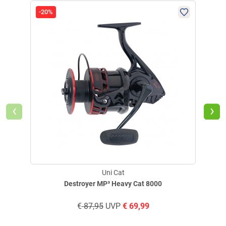
-20%
-22
‹
›
Uni Cat
Destroyer MP³ Heavy Cat 8000
€
87,95
UVP
€
69,99