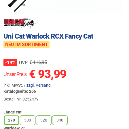
Uni Cat Warlock RCX Fancy Cat
NEU IM SORTIMENT
€
116,95
UVP
-19%
€
93,99
Unser Preis
inkl. MwSt. /
zzgl. Versand
Katalogseite: 266
Bestell-Nr.
0252479
Länge cm:
270
300
320
340
Wurfgew. g: