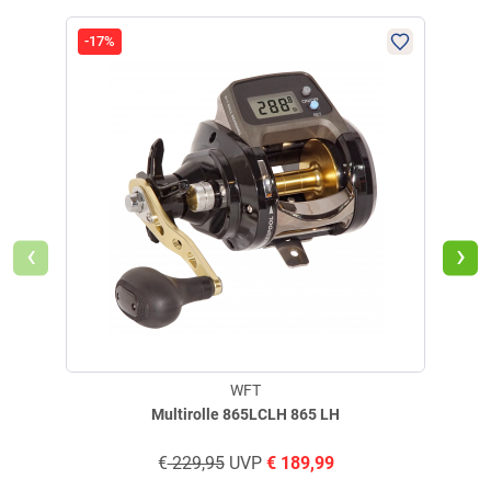
Einholung von Bewertungen. Trusted Shops hat Maßnahmen
Ruten können bei Überlastung brechen. Verletzungsgefahr durch
getroffen, um sicherzustellen, dass es es sich um echte
Splitter. Risiko des Elektroschocks durch Blitze bei Gewitter.
-17%
-27
Bewertungen handelt.
Mehr Informationen
.
‹
›
WFT
Multirolle 865LCLH 865 LH
€
229,95
UVP
€
189,99