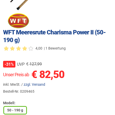
WFT Meeresrute Charisma Power II (50-
190 g)
4,00
| 1 Bewertung
€
127,99
UVP
-31%
€
82,50
Unser Preis ab
inkl. MwSt. /
zzgl. Versand
Bestell-Nr.
0209465
Modell:
50 - 190 g