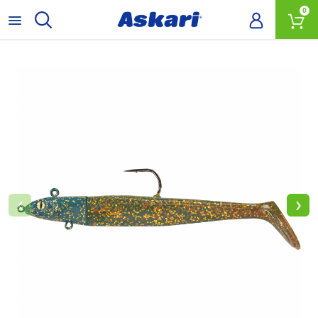
0
‹
›