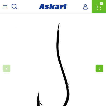
0
‹
›