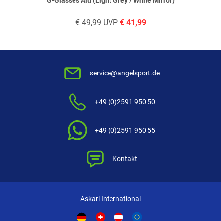
G-Glasses Alu (Light Grey / White Mirror)
€
49,99
UVP
€
41,99
service@angelsport.de
+49 (0)2591 950 50
+49 (0)2591 950 55
Kontakt
Askari International