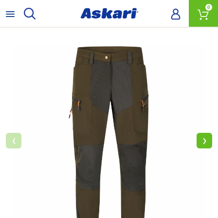
0
‹
›