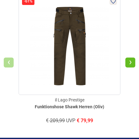
-61%
-56
Verifizierte Bewertung
Die Grössenangabe ist für Leute die keinen Sport machen. Geht
gar nicht
geschrieben am
11.07.2026 über Trusted Shops
‹
›
Weitere Bewertungen ansehen
il Lago Prestige
Produktbewertungen können nur von Kunden erstellt
i
Funktionshose Shawk Herren (Oliv)
werden, die das Produkt in unserem Online-Shop gekauft
haben. Sie erhalten dazu eine Aufforderung per Mail. Wir
€
209,99
UVP
€
79,99
nutzen Trusted Shops als unabhängigen Dienstleister für die
Einholung von Bewertungen. Trusted Shops hat Maßnahmen
getroffen, um sicherzustellen, dass es es sich um echte