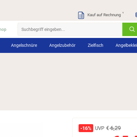
¹
Kauf auf Rechnung
hop
Angelschnüre
Angelzubehör
Zielfisch
Angelbekle
€
6,29
UVP
-16%