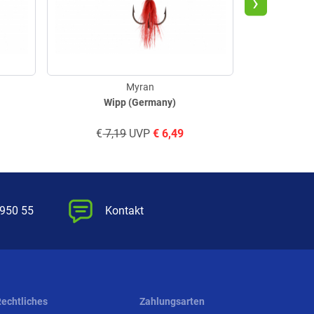
›
Myran
Wipp (Germany)
Pante
€
7,19
UVP
€
6,49
€
6,7
 950 55
Kontakt
Rechtliches
Zahlungsarten