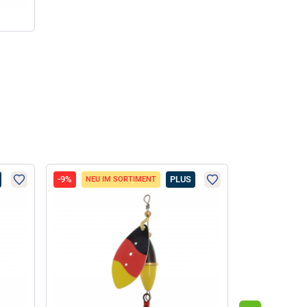
-9%
PLUS
-12%
NEU IM SORTIMENT