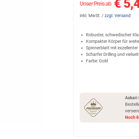
€
5,
Unser Preis ab
inkl. MwSt. /
zzgl. Versand
Robuster, schwedischer Kla
Kompakter Körper für weit
Spinnerblatt mit exzellenter
Scharfer Drilling und vielsei
Farbe: Gold
Askari
Bestell
versen
Noch
8