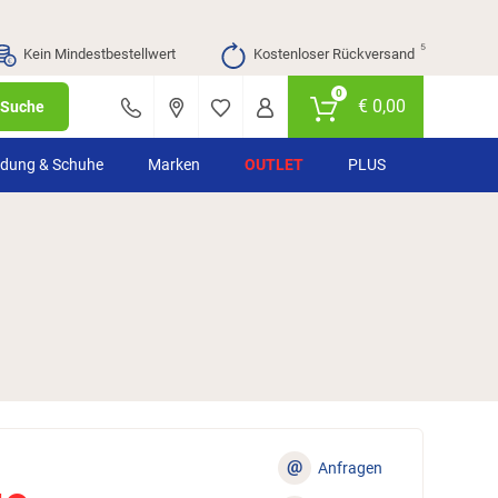
⁵
Kein Mindestbestellwert
Kostenloser Rückversand
0
€
0,00
Suche
idung & Schuhe
Marken
OUTLET
PLUS
@
Anfragen