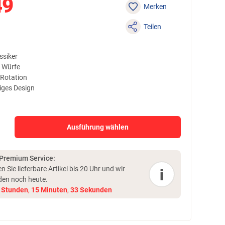
49
Merken
Teilen
ssiker
e Würfe
 Rotation
tiges Design
Ausführung wählen
 Premium Service:
en Sie lieferbare Artikel bis 20 Uhr und
wir
i
den noch heute.
Stunden
,
15
Minuten
,
33
Sekunden