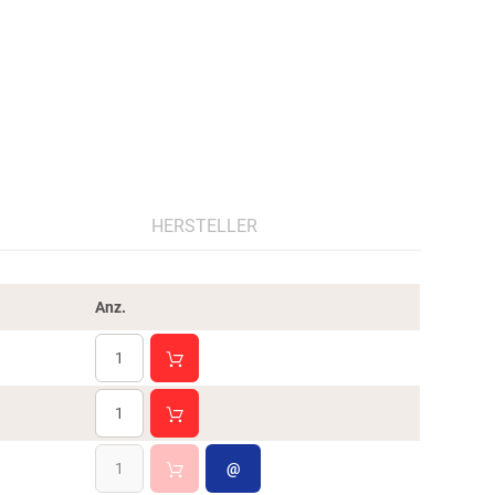
HERSTELLER
Anz.
@