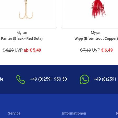
Myran
Myran
Panter (Black - Red Dots)
Wipp (Browntrout Copper)
€
6,29
UVP
ab
€
5,49
€
7,19
UVP
€
6,49
de
+49 (0)2591 950 50
+49 (0)2591
Service
Informationen