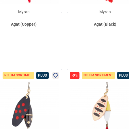
Myran
Myran
Agat (Copper)
Agat (Black)
PLUS
-9%
PLUS
NEU IM SORTIMENT
NEU IM SORTIMENT