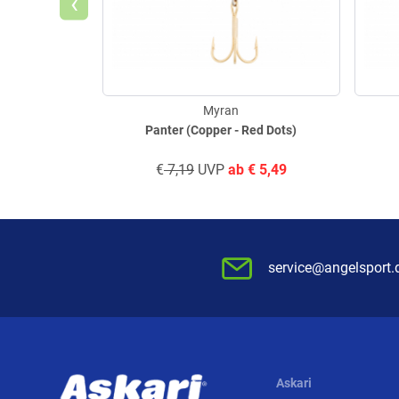
‹
Myran
Panter (Copper - Red Dots)
€
7,19
UVP
ab
€
5,49
service@angelsport.
Askari