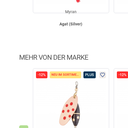
Myran
Agat (Silver)
MEHR VON DER MARKE
-12%
PLUS
-12%
NEU IM SORTIMENT