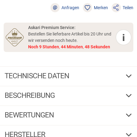
@
Anfragen
Merken
Teilen
Askari Premium Service:
Bestellen Sie lieferbare Artikel bis 20 Uhr und
i
wir versenden noch heute.
Noch
9
Stunden
,
44
Minuten
,
47
Sekunden
TECHNISCHE DATEN
H-08
Farbe
BESCHREIBUNG
18
Gew. g
1 / 3
G
F
BEWERTUNGEN
3/0
Haken-Gr.
H-08
L
Größe
HERSTELLER
Produktbewertungen können nur von Kunden erstellt
i