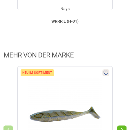
Nays
WRRR L (H-01)
MEHR VON DER MARKE
NEU IM SORTIMENT
‹
›