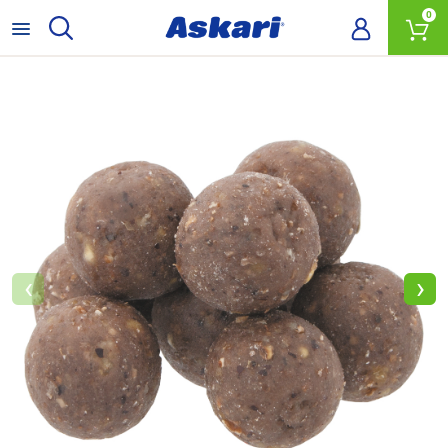
0
‹
›