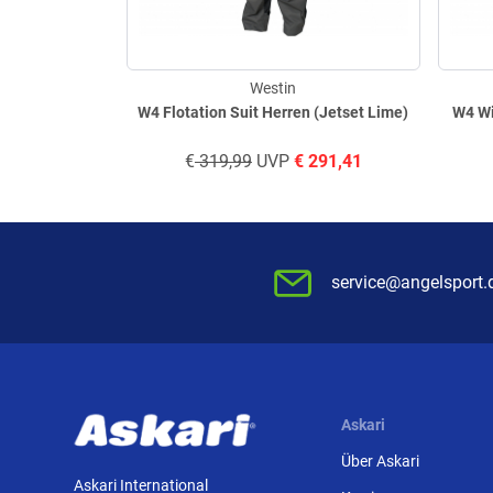
Westin
W4 Flotation Suit Herren (Jetset Lime)
W4 Wi
€
319,99
UVP
€
291,41
service@angelsport.
Askari
Über Askari
Askari International