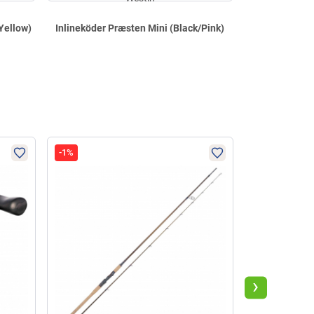
Yellow)
Inlineköder Præsten Mini (Black/Pink)
Inlineköder 
-1%
-2%
NEU IM
›