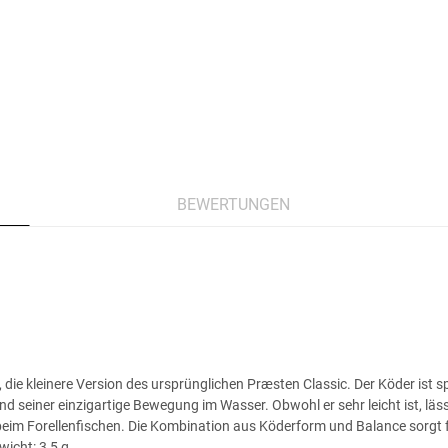
BEWERTUNGEN
, die kleinere Version des ursprünglichen Præsten Classic. Der Köder ist s
d seiner einzigartige Bewegung im Wasser. Obwohl er sehr leicht ist, läss
im Forellenfischen. Die Kombination aus Köderform und Balance sorgt f
icht: 3,5 g.