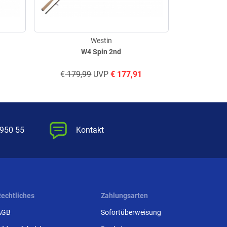
Westin
W4 Spin 2nd
€
179,99
UVP
€
177,91
€
169,
 950 55
Kontakt
Rechtliches
Zahlungsarten
AGB
Sofortüberweisung