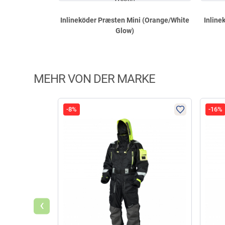
Inlineköder Præsten Mini (Orange/White
Inline
Glow)
MEHR VON DER MARKE
-8%
-16%
‹