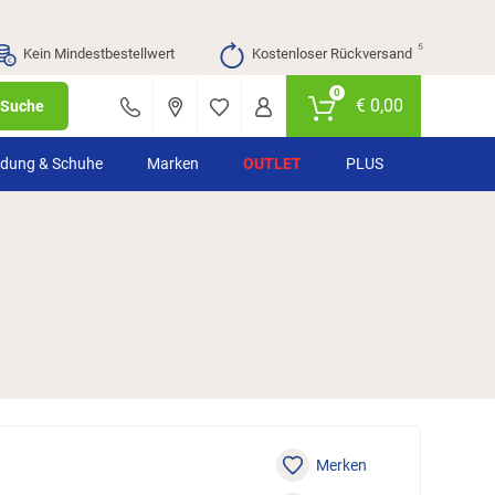
⁵
Kein Mindestbestellwert
Kostenloser Rückversand
0
€
0,00
Suche
idung & Schuhe
Marken
OUTLET
PLUS
Merken