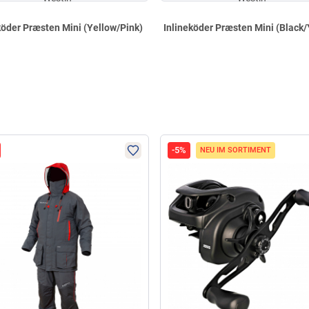
köder Præsten Mini (Yellow/Pink)
Inlineköder Præsten Mini (Black/
-5%
NEU IM SORTIMENT