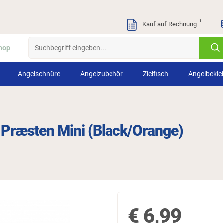
¹
Kauf auf Rechnung
hop
Angelschnüre
Angelzubehör
Zielfisch
Angelbekle
 Præsten Mini (Black/Orange)
€
6,99