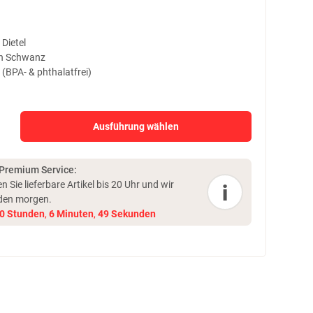
Dietel
n Schwanz
(BPA- & phthalatfrei)
Ausführung wählen
 Premium Service:
en Sie lieferbare Artikel bis 20 Uhr und
wir
i
den morgen.
0
Stunden
,
6
Minuten
,
48
Sekunden