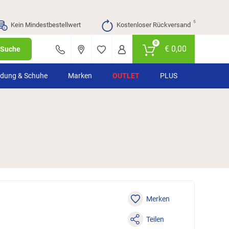
⁵
Kein Mindestbestellwert
Kostenloser Rückversand
0
€
0,00
Suche
idung & Schuhe
Marken
OUTLET
PLUS
Merken
Teilen