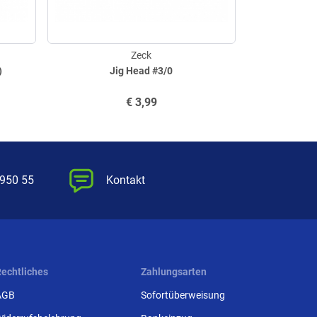
Zeck
)
Jig Head #3/0
Mini Rogu
€
3,99
 950 55
Kontakt
Rechtliches
Zahlungsarten
AGB
Sofortüberweisung