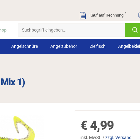
¹
Kauf auf Rechnung
hop
Angelschnüre
Angelzubehör
Zielfisch
Angelbekle
 Mix 1)
€
4,99
inkl. MwSt. /
zzgl. Versand