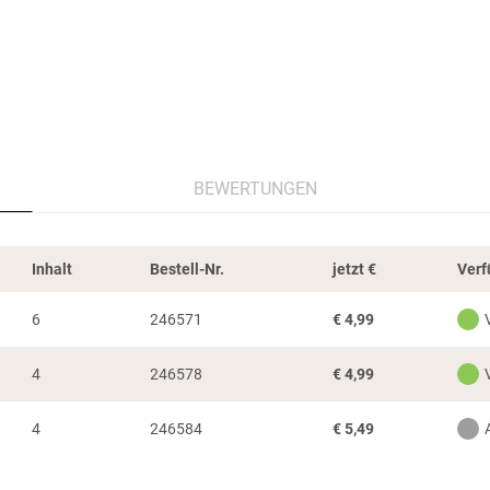
BEWERTUNGEN
Inhalt
Bestell-Nr.
jetzt
€
Verf
6
246571
€
4,99
4
246578
€
4,99
4
246584
€
5,49