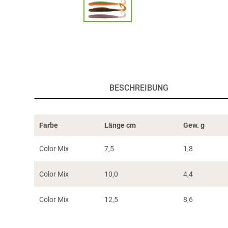
BESCHREIBUNG
Farbe
Länge cm
Gew. g
Color Mix
7,5
1,8
Color Mix
10,0
4,4
Color Mix
12,5
8,6