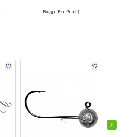
)
Boggy (Fire Perch)
Bogg
›