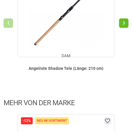
Produktbewertungen können nur von Kunden erstellt
i
werden, die das Produkt in unserem Online-Shop gekauft
‹
›
haben. Sie erhalten dazu eine Aufforderung per Mail. Wir
nutzen Trusted Shops als unabhängigen Dienstleister für die
Einholung von Bewertungen. Trusted Shops hat Maßnahmen
getroffen, um sicherzustellen, dass es es sich um echte
Bewertungen handelt.
Mehr Informationen
.
DAM
Angelrute Shadow Tele (Länge: 210 cm)
MEHR VON DER MARKE
-12%
-17
NEU IM SORTIMENT