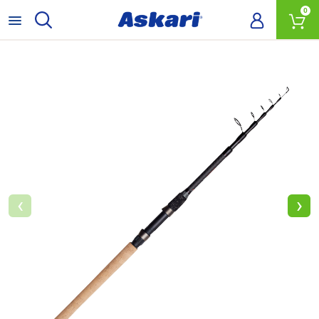
0
‹
›