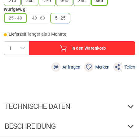
210
240
270
300
330
360
Wurfgew. g:
25 - 40
40 - 60
5 - 25
Lieferzeit: länger als 3 Monate
In den Warenkorb
@
Anfragen
Merken
Teilen
TECHNISCHE DATEN
360
Länge cm
BESCHREIBUNG
8
Teile
DAM Angelrute Shadow Tele (Länge: 360 cm)