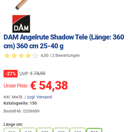
DAM Angelrute Shadow Tele (Länge: 360
cm) 360 cm 25-40 g
4,00
| 2 Bewertungen
€
74,99
UVP
-27%
€
54,38
Unser Preis
inkl. MwSt. /
zzgl. Versand
Katalogseite: 150
Bestell-Nr.
0209689
Länge cm: